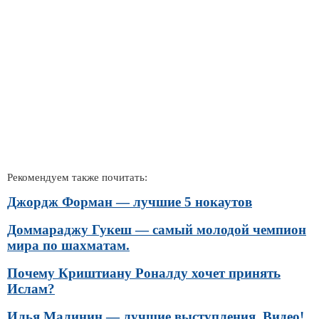
Рекомендуем также почитать:
Джордж Форман — лучшие 5 нокаутов
Доммараджу Гукеш — самый молодой чемпион
мира по шахматам.
Почему Криштиану Роналду хочет принять
Ислам?
Илья Малинин — лучшие выступления. Видео!