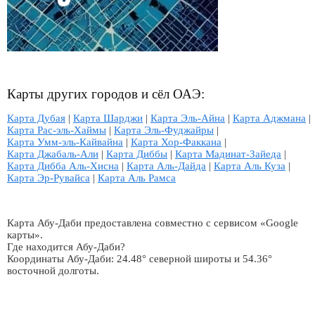
Карты других городов и сёл ОАЭ:
Карта Дубая
|
Карта Шарджи
|
Карта Эль-Айна
|
Карта Аджмана
|
Карта Рас-эль-Хаймы
|
Карта Эль-Фуджайры
|
Карта Умм-эль-Кайвайна
|
Карта Хор-Факкана
|
Карта Джабаль-Али
|
Карта Диббы
|
Карта Мадинат-Зайеда
|
Карта Дибба Аль-Хисна
|
Карта Аль-Дайда
|
Карта Аль Куза
|
Карта Эр-Рувайса
|
Карта Аль Рамса
Карта Абу-Даби предоставлена совместно с сервисом «Google
карты».
Где находится Абу-Даби?
Координаты Абу-Даби: 24.48° северной широты и 54.36°
восточной долготы.