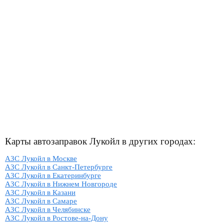
Карты автозаправок Лукойл в других городах:
АЗС Лукойл в Москве
АЗС Лукойл в Санкт-Петербурге
АЗС Лукойл в Екатеринбурге
АЗС Лукойл в Нижнем Новгороде
АЗС Лукойл в Казани
АЗС Лукойл в Самаре
АЗС Лукойл в Челябинске
АЗС Лукойл в Ростове-на-Дону