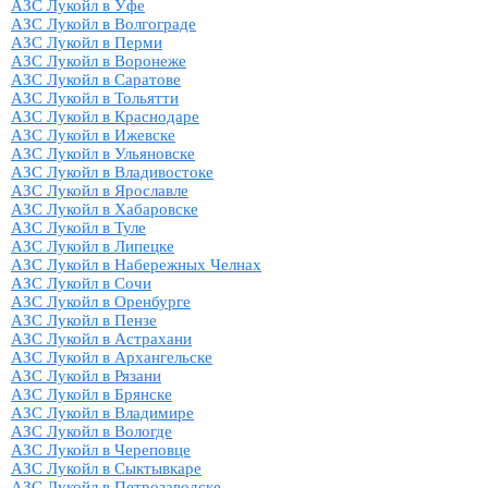
АЗС Лукойл в Уфе
АЗС Лукойл в Волгограде
АЗС Лукойл в Перми
АЗС Лукойл в Воронеже
АЗС Лукойл в Саратове
АЗС Лукойл в Тольятти
АЗС Лукойл в Краснодаре
АЗС Лукойл в Ижевске
АЗС Лукойл в Ульяновске
АЗС Лукойл в Владивостоке
АЗС Лукойл в Ярославле
АЗС Лукойл в Хабаровске
АЗС Лукойл в Туле
АЗС Лукойл в Липецке
АЗС Лукойл в Набережных Челнах
АЗС Лукойл в Сочи
АЗС Лукойл в Оренбурге
АЗС Лукойл в Пензе
АЗС Лукойл в Астрахани
АЗС Лукойл в Архангельске
АЗС Лукойл в Рязани
АЗС Лукойл в Брянске
АЗС Лукойл в Владимире
АЗС Лукойл в Вологде
АЗС Лукойл в Череповце
АЗС Лукойл в Сыктывкаре
АЗС Лукойл в Петрозаводске