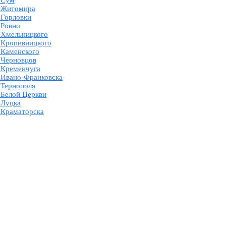
 Сум
о Житомира
 Горловки
 Ровно
 Хмельницкого
 Кропивницкого
 Каменского
 Черновцов
 Кременчуга
 Ивано-Франковска
 Тернополя
 Белой Церкви
 Луцка
 Краматорска