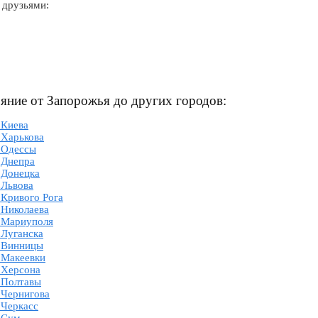
 друзьями:
ояние от Запорожья до других городов:
 Киева
 Харькова
 Одессы
 Днепра
 Донецка
 Львова
 Кривого Рога
 Николаева
о Мариуполя
 Луганска
о Винницы
 Макеевки
 Херсона
 Полтавы
 Чернигова
 Черкасс