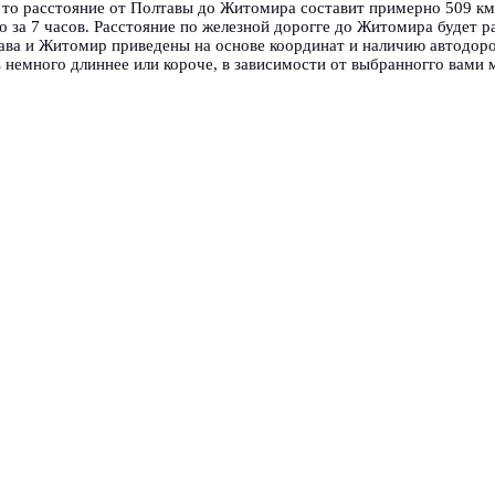
, то расстояние от Полтавы до Житомира составит примерно 509 к
за 7 часов. Расстояние по железной дорогге до Житомира будет р
ва и Житомир приведены на основе координат и наличию автодоро
немного длиннее или короче, в зависимости от выбранногго вами 