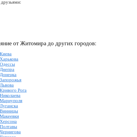
 друзьями:
ояние от Житомира до других городов:
 Киева
 Харькова
 Одессы
 Днепра
 Донецка
 Запорожья
 Львова
Кривого Рога
 Николаева
 Мариуполя
 Луганска
 Винницы
 Макеевки
 Херсона
 Полтавы
 Чернигова