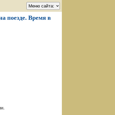
а поезде. Время в
ии.