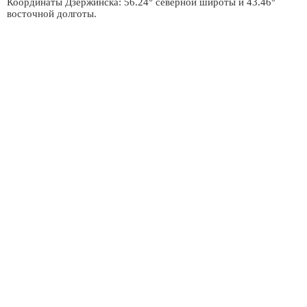
Координаты Дзержинска: 56.24° северной широты и 43.46°
восточной долготы.