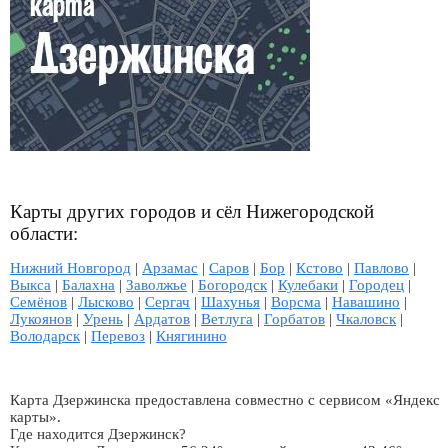
Карты других городов и сёл Нижегородской
области:
Нижний Новгород
|
Арзамас
|
Саров
|
Бор
|
Кстово
|
Павлово
|
Выкса
|
Балахна
|
Заволжье
|
Богородск
|
Кулебаки
|
Городец
|
Семёнов
|
Лысково
|
Сергач
|
Шахунья
|
Ворсма
|
Навашино
|
Лукоянов
|
Урень
|
Ардатов
|
Ветлуга
|
Горбатов
|
Чкаловск
|
Володарск
|
Перевоз
|
Княгинино
Карта Дзержинска предоставлена совместно с сервисом «Яндекс
карты».
Где находится Дзержинск?