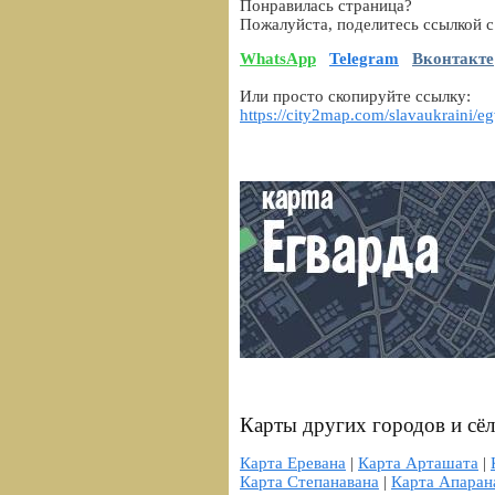
Понравилась страница?
Пожалуйста, поделитесь ссылкой с
WhatsApp
Telegram
Вконтакте
Или просто скопируйте ссылку:
https://city2map.com/slavaukraini/e
Карты других городов и сё
Карта Еревана
|
Карта Арташата
|
Карта Степанавана
|
Карта Апаран