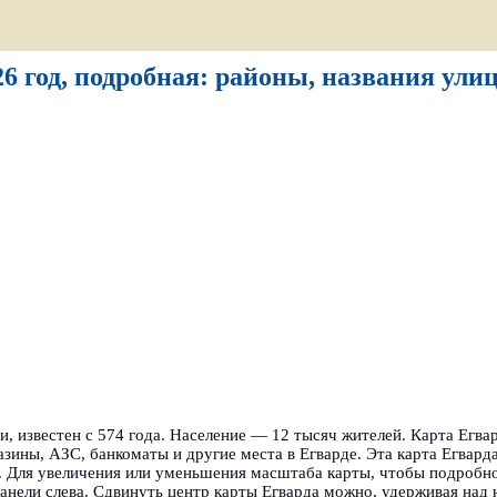
6 год, подробная: районы, названия ули
, известен с 574 года. Население — 12 тысяч жителей. Карта Егвар
азины, АЗС, банкоматы и другие места в Егварде. Эта карта Егвард
. Для увеличения или уменьшения масштаба карты, чтобы подробно
анели слева. Сдвинуть центр карты Егварда можно, удерживая над