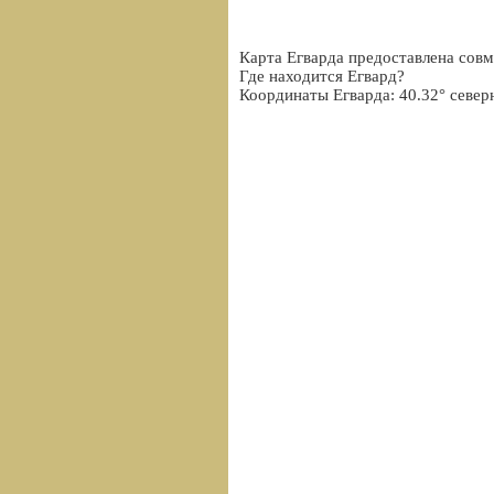
Карта Егварда предоставлена совм
Где находится Егвард?
Координаты Егварда: 40.32° север