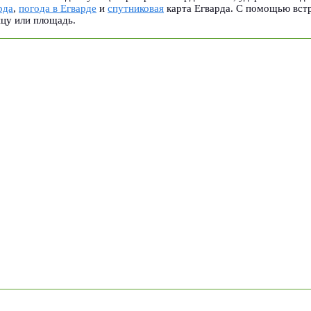
рда
,
погода в Егварде
и
спутниковая
карта Егварда. С помощью встр
ицу или площадь.