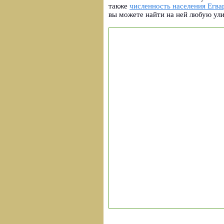
также
численность населения Егва
вы можете найти на ней любую ул