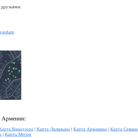
 друзьями:
gvardam
л Армении:
Карта Ванадзора
|
Карта Дилижана
|
Карта Армавира
|
Карта Севана
а
|
Карта Мегри