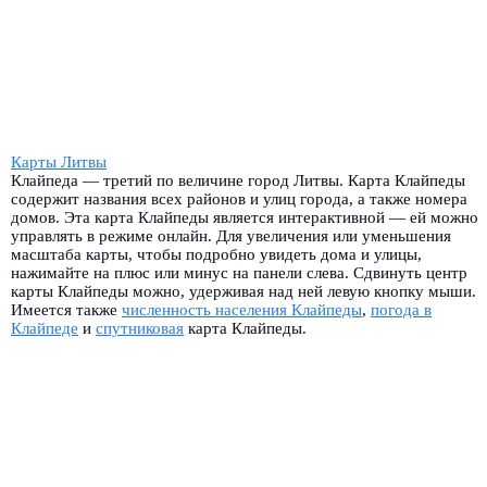
Карты Литвы
Клайпеда — третий по величине город Литвы. Карта Клайпеды
содержит названия всех районов и улиц города, а также номера
домов. Эта карта Клайпеды является интерактивной — ей можно
управлять в режиме онлайн. Для увеличения или уменьшения
масштаба карты, чтобы подробно увидеть дома и улицы,
нажимайте на плюс или минус на панели слева. Сдвинуть центр
карты Клайпеды можно, удерживая над ней левую кнопку мыши.
Имеется также
численность населения Клайпеды
,
погода в
Клайпеде
и
спутниковая
карта Клайпеды.