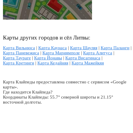
Карты других городов и сёл Литвы:
Карта Вильнюса
|
Карта Каунаса
|
Карта Шауляя
|
Карта Паланги
|
Карта Паневежиса
|
Карта Мариямполе
|
Карта Алитуса
|
Карта Таураге
|
Карта Йонавы
|
Карта Висагинаса
|
Карта Кретинги
|
Карта Кедайняя
|
Карта Мажейкяя
Карта Клайпеды предоставлена совместно с сервисом «Google
карты».
Где находится Клайпеда?
Координаты Клайпеды: 55.7° северной широты и 21.15°
восточной долготы.