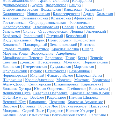
Новомихайловский
|
Архипо-Осиповка
|
Кабардинка
|
Дивноморское
|
Джубга
|
Лазаревское
|
Гайдук
|
Старомышастовская
|
Должанская
|
Кавказская
|
Казанская
|
Калининская
|
Новоминская
|
Благовещенская
|
Адлер
|
Холмская
|
Анапская
|
Елизаветинская
|
Крыловская
|
Афипский
|
Гостагаевская
|
Стародеревянковская
|
Фастовецкая
|
Новопокровская
|
Платнировская
|
Псебай
|
Советская
|
Успенское
|
Сириус
|
Старокорсунская
|
Ленина
|
Знаменский
|
Берёзовый
|
Российский
|
Лазурный
|
Белозёрный
|
Индустриальный
|
Лорис
|
Пригородный
|
Колосистый
|
Копанской
|
Плодородный
|
Зеленопольский
|
Витязево
|
Старая Станица
|
Заветный
|
Красная Поляна
|
Пшада
|
Марьина Роща
|
Возрождение
|
Адербиевка
|
Михайловский Перевал
|
Береговое
|
Текос
|
Бетта
|
Тешебс
|
Светлый
|
Джанхот
|
Прасковеевка
|
Молькино
|
Первомайский
|
Бакинская
|
Имеретинская
|
Суздальская
|
Мартанская
|
Приреченский
|
Кутаис
|
Пятигорская
|
Безымянное
|
Черноморская
|
Мирный
|
Фанагорийское
|
Широкая Балка
|
Широчанка
|
Краснофлотский
|
Морской
|
Мысхако
|
Борисовка
|
Абрау-Дюрсо
|
Семигорский
|
Владимировка
|
Кирилловка
|
Большие Хутора
|
Южная Озереевка
|
Глебовское
|
Васильевка
|
Ленинский Путь
|
Северная Озереевка
|
Красная Поляна (Сочи)
|
Орёл-Изумруд
|
Весёлое
|
Раздольное
|
Нижняя Шиловка
|
Верхний Юрт
|
Барановка
|
Черешня
|
Краевско-Армянское
|
Высокое
|
Волковка
|
Горное Лоо
|
Верхневеселое
|
Пластунка
|
Молдовка
|
Сергей-Поле
|
Прогресс
|
Нижнее Уч-дере
|
Казачий Брод
|
Измайловка
|
Верхнениколаевское
|
Галицыно
|