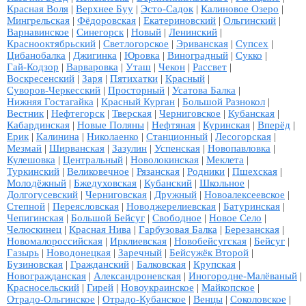
Красная Воля
|
Верхнее Буу
|
Эсто-Садок
|
Калиновое Озеро
|
Мингрельская
|
Фёдоровская
|
Екатериновский
|
Ольгинский
|
Варнавинское
|
Синегорск
|
Новый
|
Ленинский
|
Краснооктябрьский
|
Светлогорское
|
Эриванская
|
Супсех
|
Цибанобалка
|
Джигинка
|
Юровка
|
Виноградный
|
Сукко
|
Гай-Кодзор
|
Варваровка
|
Уташ
|
Чекон
|
Рассвет
|
Воскресенский
|
Заря
|
Пятихатки
|
Красный
|
Суворов-Черкесский
|
Просторный
|
Усатова Балка
|
Нижняя Гостагайка
|
Красный Курган
|
Большой Разнокол
|
Вестник
|
Нефтегорск
|
Тверская
|
Черниговское
|
Кубанская
|
Кабардинская
|
Новые Поляны
|
Нефтяная
|
Куринская
|
Вперёд
|
Ерик
|
Калинина
|
Николаенко
|
Станционный
|
Лесогорская
|
Мезмай
|
Ширванская
|
Зазулин
|
Успенская
|
Новопавловка
|
Кулешовка
|
Центральный
|
Новолокинская
|
Меклета
|
Туркинский
|
Великовечное
|
Рязанская
|
Родники
|
Пшехская
|
Молодёжный
|
Бжедуховская
|
Кубанский
|
Школьное
|
Долгогусевский
|
Черниговская
|
Дружный
|
Новоалексеевское
|
Степной
|
Переясловская
|
Новоджерелиевская
|
Батуринская
|
Чепигинская
|
Большой Бейсуг
|
Свободное
|
Новое Село
|
Челюскинец
|
Красная Нива
|
Гарбузовая Балка
|
Березанская
|
Новомалороссийская
|
Ирклиевская
|
Новобейсугская
|
Бейсуг
|
Газырь
|
Новодонецкая
|
Заречный
|
Бейсужёк Второй
|
Бузиновская
|
Гражданский
|
Балковская
|
Крупская
|
Новогражданская
|
Александроневская
|
Иногородне-Малёваный
|
Красносельский
|
Гирей
|
Новоукраинское
|
Майкопское
|
Отрадо-Ольгинское
|
Отрадо-Кубанское
|
Венцы
|
Соколовское
|