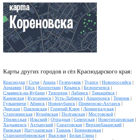
Карты других городов и сёл Краснодарского края:
Краснодар
|
Сочи
|
Анапа
|
Геленджик
|
Туапсе
|
Новороссийск
|
Армавир
|
Ейск
|
Кропоткин
|
Крымск
|
Белореченск
|
Славянск-на-Кубани
|
Тихорецк
|
Лабинск
|
Тимашёвск
|
Каневская
|
Курганинск
|
Усть-Лабинск
|
Апшеронск
|
Темрюк
|
Гулькевичи
|
Абинск
|
Новокубанск
|
Приморско-Ахтарск
|
Динская
|
Павловская
|
Горячий Ключ
|
Ленинградская
|
Староминская
|
Кущёвская
|
Полтавская
|
Мостовской
|
Тбилисская
|
Ильский
|
Отрадная
|
Северская
|
Новотитаровская
|
Хадыженск
|
Ахтырский
|
Саратовская
|
Верхнебаканский
|
Раевская
|
Натухаевская
|
Тамань
|
Брюховецкая
|
Старощербиновская
|
Выселки
|
Белая Глина
|