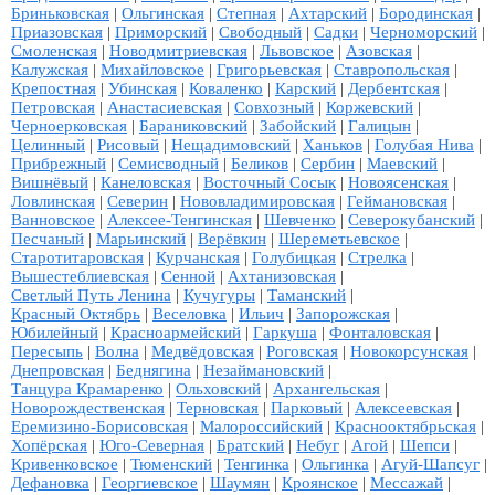
Бриньковская
|
Ольгинская
|
Степная
|
Ахтарский
|
Бородинская
|
Приазовская
|
Приморский
|
Свободный
|
Садки
|
Черноморский
|
Смоленская
|
Новодмитриевская
|
Львовское
|
Азовская
|
Калужская
|
Михайловское
|
Григорьевская
|
Ставропольская
|
Крепостная
|
Убинская
|
Коваленко
|
Карский
|
Дербентская
|
Петровская
|
Анастасиевская
|
Совхозный
|
Коржевский
|
Черноерковская
|
Бараниковский
|
Забойский
|
Галицын
|
Целинный
|
Рисовый
|
Нещадимовский
|
Ханьков
|
Голубая Нива
|
Прибрежный
|
Семисводный
|
Беликов
|
Сербин
|
Маевский
|
Вишнёвый
|
Канеловская
|
Восточный Сосык
|
Новоясенская
|
Ловлинская
|
Северин
|
Нововладимировская
|
Геймановская
|
Ванновское
|
Алексее-Тенгинская
|
Шевченко
|
Северокубанский
|
Песчаный
|
Марьинский
|
Верёвкин
|
Шереметьевское
|
Старотитаровская
|
Курчанская
|
Голубицкая
|
Стрелка
|
Вышестеблиевская
|
Сенной
|
Ахтанизовская
|
Светлый Путь Ленина
|
Кучугуры
|
Таманский
|
Красный Октябрь
|
Веселовка
|
Ильич
|
Запорожская
|
Юбилейный
|
Красноармейский
|
Гаркуша
|
Фонталовская
|
Пересыпь
|
Волна
|
Медвёдовская
|
Роговская
|
Новокорсунская
|
Днепровская
|
Беднягина
|
Незаймановский
|
Танцура Крамаренко
|
Ольховский
|
Архангельская
|
Новорождественская
|
Терновская
|
Парковый
|
Алексеевская
|
Еремизино-Борисовская
|
Малороссийский
|
Краснооктябрьская
|
Хопёрская
|
Юго-Северная
|
Братский
|
Небуг
|
Агой
|
Шепси
|
Кривенковское
|
Тюменский
|
Тенгинка
|
Ольгинка
|
Агуй-Шапсуг
|
Дефановка
|
Георгиевское
|
Шаумян
|
Кроянское
|
Мессажай
|