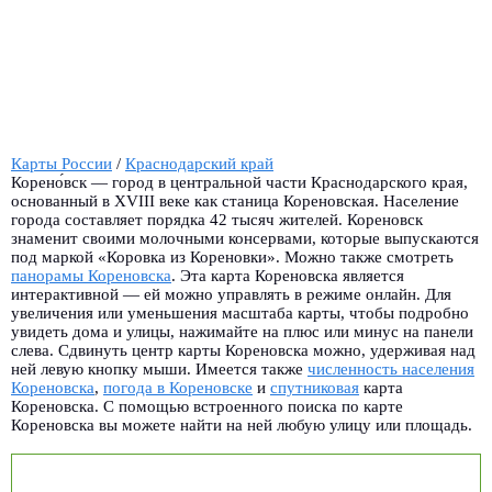
Карты России
/
Краснодарский край
Корено́вск — город в центральной части Краснодарского края,
основанный в XVIII веке как станица Кореновская. Население
города составляет порядка 42 тысяч жителей. Кореновск
знаменит своими молочными консервами, которые выпускаются
под маркой «Коровка из Кореновки». Можно также смотреть
панорамы Кореновска
.
Эта карта Кореновска является
интерактивной — ей можно управлять в режиме онлайн. Для
увеличения или уменьшения масштаба карты, чтобы подробно
увидеть дома и улицы, нажимайте на плюс или минус на панели
слева. Сдвинуть центр карты Кореновска можно, удерживая над
ней левую кнопку мыши. Имеется также
численность населения
Кореновска
,
погода в Кореновске
и
спутниковая
карта
Кореновска. С помощью встроенного поиска по карте
Кореновска вы можете найти на ней любую улицу или площадь.