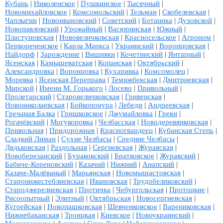
Кубань
|
Николенское
|
Пушкинское
|
Тысячный
|
Новомихайловское
|
Комсомольский
|
Тельман
|
Скобелевская
|
Чаплыгин
|
Новоивановский
|
Советский
|
Ботаника
|
Духовской
|
Новопавловский
|
Урожайный
|
Васюринская
|
Южный
|
Пластуновская
|
Нововеличковская
|
Красносельское
|
Агроном
|
Первореченское
|
Карла Маркса
|
Украинский
|
Воронцовская
|
Найдорф
|
Зарождение
|
Вишняки
|
Кочетинский
|
Янтарный
|
Ясенская
|
Камышеватская
|
Копанская
|
Октябрьский
|
Александровка
|
Воронцовка
|
Кухаривка
|
Комсомолец
|
Моревка
|
Ясенская Переправа
|
Темижбекская
|
Дмитриевская
|
Мирской
|
Имени М. Горького
|
Лосево
|
Привольный
|
Пролетарский
|
Старовеличковская
|
Гривенская
|
Новониколаевская
|
Бойкопонура
|
Лебеди
|
Андреевская
|
Гречаная Балка
|
Гришковское
|
Джумайловка
|
Греки
|
Рогачёвский
|
Могукоровка
|
Челбасская
|
Новодеревянковская
|
Привольная
|
Придорожная
|
Красногвардеец
|
Кубанская Степь
|
Сладкий Лиман
|
Сухие Челбасы
|
Средние Челбасы
|
Дядьковская
|
Раздольная
|
Сергиевская
|
Журавская
|
Новоберезанский
|
Бураковский
|
Братковское
|
Журавский
|
Бабиче-Кореновский
|
Казачий
|
Нижний
|
Анапский
|
Казаче-Малёваный
|
Марьянская
|
Новомышастовская
|
Старонижестеблиевская
|
Ивановская
|
Трудобеликовский
|
Староджерелиевская
|
Протичка
|
Чебургольская
|
Протоцкие
|
Рисоопытный
|
Элитный
|
Октябрьская
|
Новосергиевская
|
Кугоейская
|
Новопашковская
|
Шевченковское
|
Варениковская
|
Нижнебаканская
|
Троицкая
|
Киевское
|
Новоукраинский
|