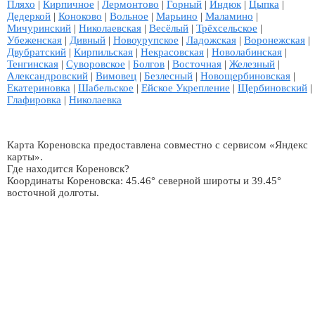
Пляхо
|
Кирпичное
|
Лермонтово
|
Горный
|
Индюк
|
Цыпка
|
Дедеркой
|
Коноково
|
Вольное
|
Марьино
|
Маламино
|
Мичуринский
|
Николаевская
|
Весёлый
|
Трёхсельское
|
Убеженская
|
Дивный
|
Новоурупское
|
Ладожская
|
Воронежская
|
Двубратский
|
Кирпильская
|
Некрасовская
|
Новолабинская
|
Тенгинская
|
Суворовское
|
Болгов
|
Восточная
|
Железный
|
Александровский
|
Вимовец
|
Безлесный
|
Новощербиновская
|
Екатериновка
|
Шабельское
|
Ейское Укрепление
|
Щербиновский
|
Глафировка
|
Николаевка
Карта Кореновска предоставлена совместно с сервисом «Яндекс
карты».
Где находится Кореновск?
Координаты Кореновска: 45.46° северной широты и 39.45°
восточной долготы.