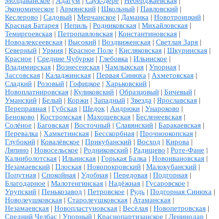
Молдаванское
|
Адагум
|
Саук-Дере
|
Неберджаевская
|
Экономическое
|
Армянский
|
Школьный
|
Павловский
|
Кеслерово
|
Садовый
|
Мерчанское
|
Даманка
|
Новотроицкий
|
Красная Батарея
|
Непиль
|
Родниковская
|
Михайловская
|
Темиргоевская
|
Петропавловская
|
Константиновская
|
Новоалексеевская
|
Высокий
|
Воздвиженская
|
Светлая Заря
|
Северный
|
Урмия
|
Красное Поле
|
Кисляковская
|
Шкуринская
|
Красное
|
Средние Чубурки
|
Глебовка
|
Ильинское
|
Владимирская
|
Вознесенская
|
Чамлыкская
|
Упорная
|
Зассовская
|
Каладжинская
|
Первая Синюха
|
Ахметовская
|
Сладкий
|
Розовый
|
Гофицкое
|
Харьковский
|
Новоплатнировская
|
Куликовский
|
Образцовый
|
Бичевый
|
Уманский
|
Белый
|
Коржи
|
Западный
|
Звезда
|
Ярославская
|
Переправная
|
Губская
|
Шедок
|
Андрюки
|
Унароково
|
Беноково
|
Костромская
|
Махошевская
|
Бесленеевская
|
Солёное
|
Баговская
|
Восточный
|
Славянский
|
Баракаевская
|
Перевалка
|
Хамкетинская
|
Бесскорбная
|
Прочноокопская
|
Глубокий
|
Ковалёвское
|
Прикубанский
|
Восход
|
Кирова
|
Ляпино
|
Новосельское
|
Родниковский
|
Радищево
|
Роте-Фане
|
Калниболотская
|
Ильинская
|
Горькая Балка
|
Новоивановская
|
Незамаевский
|
Плоская
|
Новопокровский
|
Малокубанский
|
Попутная
|
Спокойная
|
Удобная
|
Передовая
|
Подгорная
|
Благодарное
|
Малотенгинская
|
Надёжная
|
Гусаровское
|
Урупский
|
Пенькозавод
|
Петровское
|
Рудь
|
Подгорная Синюха
|
Новолеушковская
|
Старолеушковская
|
Атаманская
|
Незамаевская
|
Новопластуновская
|
Весёлая
|
Новопетровская
|
Средний Челбас
|
Упорный
|
Краснопартизанское
|
Ленинодар
|