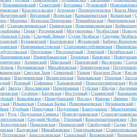
|
Новоивановский
|
Советский
|
Ботаника
|
Духовской
|
Новопавловс
чковская
|
Красносельское
|
Агроном
|
Первореченское
|
Карла Мар
|
Кочетинский
|
Янтарный
|
Ясенская
|
Камышеватская
|
Копанская
|
О
лец
|
Моревка
|
Ясенская Переправа
|
Темижбекская
|
Дмитриевская
ий
|
Старовеличковская
|
Гривенская
|
Новониколаевская
|
Бойкопону
умайловка
|
Греки
|
Рогачёвский
|
Могукоровка
|
Челбасская
|
Новоде
убанская Степь
|
Сладкий Лиман
|
Сухие Челбасы
|
Средние Челбас
езанский
|
Бураковский
|
Братковское
|
Журавский
|
Бабиче-Коренов
рьянская
|
Новомышастовская
|
Старонижестеблиевская
|
Ивановска
ебургольская
|
Протоцкие
|
Рисоопытный
|
Элитный
|
Октябрьская
|
|
Варениковская
|
Нижнебаканская
|
Троицкая
|
Киевское
|
Новоукраи
омическое
|
Армянский
|
Школьный
|
Павловский
|
Кеслерово
|
Садо
Непиль
|
Родниковская
|
Михайловская
|
Темиргоевская
|
Петропавло
виженская
|
Светлая Заря
|
Северный
|
Урмия
|
Красное Поле
|
Кисля
нское
|
Владимирская
|
Вознесенская
|
Чамлыкская
|
Упорная
|
Зассо
адкий
|
Розовый
|
Гофицкое
|
Харьковский
|
Новоплатнировская
|
Кул
ый
|
Звезда
|
Ярославская
|
Переправная
|
Губская
|
Шедок
|
Андрюк
енеевская
|
Солёное
|
Баговская
|
Восточный
|
Славянский
|
Баракаев
убокий
|
Ковалёвское
|
Прикубанский
|
Восход
|
Кирова
|
Ляпино
|
Но
тская
|
Ильинская
|
Горькая Балка
|
Новоивановская
|
Незамаевский
|
йная
|
Удобная
|
Передовая
|
Подгорная
|
Благодарное
|
Малотенгинс
ое
|
Рудь
|
Подгорная Синюха
|
Новолеушковская
|
Старолеушковска
опетровская
|
Средний Челбас
|
Упорный
|
Краснопартизанское
|
Ле
|
Бородинская
|
Приазовская
|
Приморский
|
Свободный
|
Садки
|
Чер
овская
|
Калужская
|
Михайловское
|
Григорьевская
|
Ставропольска
|
Петровская
|
Анастасиевская
|
Совхозный
|
Коржевский
|
Черноерк