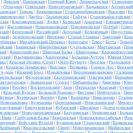
|
Динская
|
Павловская
|
Горячий Ключ
|
Ленинградская
|
Староминс
|
Отрадная
|
Северская
|
Новотитаровская
|
Хадыженск
|
Ахтырский
хаевская
|
Тамань
|
Брюховецкая
|
Старощербиновская
|
Выселки
|
Бе
ивноморское
|
Джубга
|
Лазаревское
|
Гайдук
|
Старомышастовская
ская
|
Благовещенская
|
Адлер
|
Холмская
|
Анапская
|
Елизаветинск
ая
|
Фастовецкая
|
Новопокровская
|
Платнировская
|
Псебай
|
Совет
ский
|
Берёзовый
|
Российский
|
Лазурный
|
Белозёрный
|
Индустриа
дный
|
Зеленопольский
|
Витязево
|
Старая Станица
|
Заветный
|
Кра
рбиевка
|
Михайловский Перевал
|
Береговое
|
Текос
|
Бетта
|
Тешеб
айский
|
Бакинская
|
Имеретинская
|
Суздальская
|
Мартанская
|
При
ный
|
Фанагорийское
|
Широкая Балка
|
Широчанка
|
Краснофлотски
рский
|
Владимировка
|
Кирилловка
|
Большие Хутора
|
Южная Озер
вка
|
Красная Поляна (Сочи)
|
Орёл-Изумруд
|
Весёлое
|
Раздольное
ня
|
Краевско-Армянское
|
Высокое
|
Волковка
|
Горное Лоо
|
Верхнев
ч-дере
|
Казачий Брод
|
Измайловка
|
Верхнениколаевское
|
Галицы
нгрельская
|
Фёдоровская
|
Екатериновский
|
Ольгинский
|
Варнавин
ветлогорское
|
Эриванская
|
Супсех
|
Цибанобалка
|
Джигинка
|
Юро
екон
|
Рассвет
|
Воскресенский
|
Заря
|
Пятихатки
|
Красный
|
Сувор
|
Красный Курган
|
Большой Разнокол
|
Вестник
|
Нефтегорск
|
Твер
фтяная
|
Куринская
|
Вперёд
|
Ерик
|
Калинина
|
Николаенко
|
Станц
|
Новопавловка
|
Кулешовка
|
Центральный
|
Новолокинская
|
Меклет
олодёжный
|
Бжедуховская
|
Кубанский
|
Школьное
|
Долгогусевски
ясловская
|
Новоджерелиевская
|
Батуринская
|
Чепигинская
|
Больш
я Нива
|
Гарбузовая Балка
|
Березанская
|
Новомалороссийская
|
Ирк
аречный
|
Бейсужёк Второй
|
Бузиновская
|
Гражданский
|
Балковска
Малёваный
|
Красносельский
|
Гирей
|
Новоукраинское
|
Майкопское
овское
|
Кубань
|
Николенское
|
Пушкинское
|
Тысячный
|
Новомихай