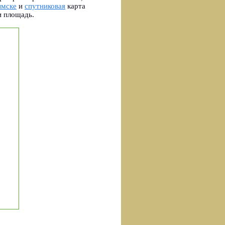
ымске
и
спутниковая
карта
и площадь.