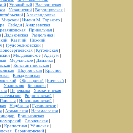
кий
|
Урожайный
|
Васюринская
|
кса
|
Украинский
|
Воронцовская
|
ктябрьский
|
Александровка
|
|
Мирской
|
Имени М. Горького
|
ра
|
Лебеди
|
Андреевская
|
ревянковская
|
Привольная
|
ы
|
Дядьковская
|
Раздольная
|
ский
|
Казачий
|
Нижний
|
я
|
Трудобеликовский
|
Новосергиевская
|
Кугоейская
|
нский
|
Молдаванское
|
Адагум
|
вый
|
Мерчанское
|
Даманка
|
вская
|
Константиновская
|
ковская
|
Шкуринская
|
Красное
|
вская
|
Каладжинская
|
иковский
|
Образцовый
|
Бичевый
|
и
|
Унароково
|
Беноково
|
ская
|
Перевалка
|
Хамкетинская
|
восельское
|
Родниковский
|
Плоская
|
Новопокровский
|
кая
|
Надёжная
|
Гусаровское
|
я
|
Атаманская
|
Незамаевская
|
нинодар
|
Бриньковская
|
номорский
|
Смоленская
|
я
|
Крепостная
|
Убинская
|
овская
|
Бараниковский
|