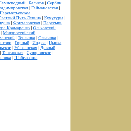
Семисводный
|
Беликов
|
Сербин
|
ладимировская
|
Геймановская
|
Шереметьевское
|
Светлый Путь Ленина
|
Кучугуры
|
ркуша
|
Фонталовская
|
Пересыпь
|
ура Крамаренко
|
Ольховский
|
|
Малороссийский
|
менский
|
Тенгинка
|
Ольгинка
|
нтово
|
Горный
|
Индюк
|
Цыпка
|
льское
|
Убеженская
|
Дивный
|
|
Тенгинская
|
Суворовское
|
иновка
|
Шабельское
|