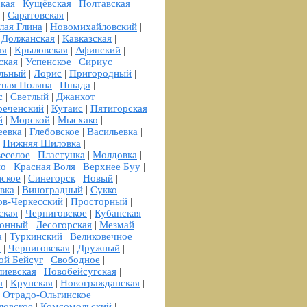
кая
|
Кущёвская
|
Полтавская
|
|
Саратовская
|
лая Глина
|
Новомихайловский
|
|
Должанская
|
Кавказская
|
ая
|
Крыловская
|
Афипский
|
ская
|
Успенское
|
Сириус
|
льный
|
Лорис
|
Пригородный
|
сная Поляна
|
Пшада
|
с
|
Светлый
|
Джанхот
|
реченский
|
Кутаис
|
Пятигорская
|
й
|
Морской
|
Мысхако
|
еевка
|
Глебовское
|
Васильевка
|
|
Нижняя Шиловка
|
еселое
|
Пластунка
|
Молдовка
|
но
|
Красная Воля
|
Верхнее Буу
|
ское
|
Синегорск
|
Новый
|
вка
|
Виноградный
|
Сукко
|
ов-Черкесский
|
Просторный
|
ская
|
Черниговское
|
Кубанская
|
ионный
|
Лесогорская
|
Мезмай
|
а
|
Туркинский
|
Великовечное
|
й
|
Черниговская
|
Дружный
|
ой Бейсуг
|
Свободное
|
лиевская
|
Новобейсугская
|
я
|
Крупская
|
Новогражданская
|
|
Отрадо-Ольгинское
|
ловское
|
Комсомольский
|