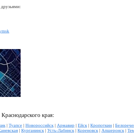
 друзьями:
rymsk
 Краснодарского края:
жик
|
Туапсе
|
Новороссийск
|
Армавир
|
Ейск
|
Кропоткин
|
Белорече
Каневская
|
Курганинск
|
Усть-Лабинск
|
Кореновск
|
Апшеронск
|
Те