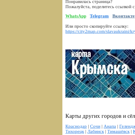
Понравилась страница?
Пожалуйста, поделитесь ссылкой с
WhatsApp
Telegram
Вконтакте
Или просто скопируйте ссылку:
https://city2map.com/slavaukraini/k
Карты других городов и сёл
Краснодар
|
Сочи
|
Анапа
|
Геленд
Тихорецк
|
Лабинск
|
Тимашёвск
|