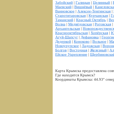
Забойский
|
Галицын
|
Целинный
|
Маевский
|
Вишнёвый
|
Канеловска
Ванновское
|
Алексее-Тенгинская
|
Старотитаровская
|
Курчанская
|
Г
Таманский
|
Красный Октябрь
|
Ве
Волна
|
Медвёдовская
|
Роговская
|
Архангельская
|
Новорождественс
Краснооктябрьская
|
Хопёрская
|
Ю
Агуй-Шапсуг
|
Дефановка
|
Георги
Дедеркой
|
Коноково
|
Вольное
|
Ма
Новоурупское
|
Ладожская
|
Ворон
Болгов
|
Восточная
|
Железный
|
Ал
Ейское Укрепление
|
Щербиновски
Карта Крымска предоставлена сов
Где находится Крымск?
Координаты Крымска: 44.93° севе