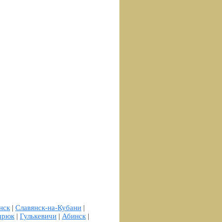
нск
|
Славянск-на-Кубани
|
мрюк
|
Гулькевичи
|
Абинск
|