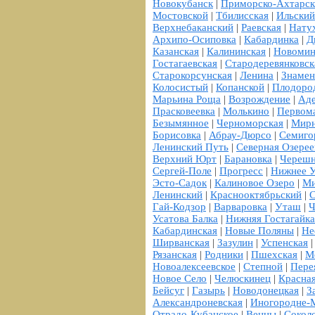
Новокубанск
|
Приморско-Ахтарск
Мостовской
|
Тбилисская
|
Ильский
Верхнебаканский
|
Раевская
|
Нату
Архипо-Осиповка
|
Кабардинка
|
Д
Казанская
|
Калининская
|
Новомин
Гостагаевская
|
Стародеревянковск
Старокорсунская
|
Ленина
|
Знамен
Колосистый
|
Копанской
|
Плодоро
Марьина Роща
|
Возрождение
|
Аде
Прасковеевка
|
Молькино
|
Первом
Безымянное
|
Черноморская
|
Мир
Борисовка
|
Абрау-Дюрсо
|
Семиго
Ленинский Путь
|
Северная Озерее
Верхний Юрт
|
Барановка
|
Череш
Сергей-Поле
|
Прогресс
|
Нижнее У
Эсто-Садок
|
Калиновое Озеро
|
Ми
Ленинский
|
Краснооктябрьский
|
С
Гай-Кодзор
|
Варваровка
|
Уташ
|
Ч
Усатова Балка
|
Нижняя Гостагайка
Кабардинская
|
Новые Поляны
|
Не
Ширванская
|
Зазулин
|
Успенская
Рязанская
|
Родники
|
Пшехская
|
М
Новоалексеевское
|
Степной
|
Пере
Новое Село
|
Челюскинец
|
Красна
Бейсуг
|
Газырь
|
Новодонецкая
|
З
Александроневская
|
Иногородне-
Отрадо-Кубанское
|
Венцы
|
Сокол