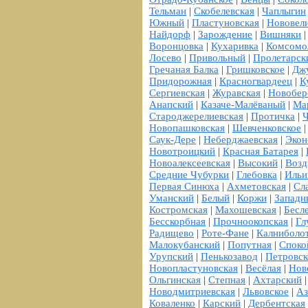
Тельман
|
Скобелевская
|
Чаплыгин
Южный
|
Пластуновская
|
Нововели
Найдорф
|
Зарождение
|
Вишняки
Воронцовка
|
Кухаривка
|
Комсомо
Лосево
|
Привольный
|
Пролетарск
Гречаная Балка
|
Гришковское
|
Дж
Придорожная
|
Красногвардеец
|
К
Сергиевская
|
Журавская
|
Новобер
Анапский
|
Казаче-Малёваный
|
Ма
Староджерелиевская
|
Протичка
|
Ч
Новопашковская
|
Шевченковское
Саук-Дере
|
Неберджаевская
|
Экон
Новотроицкий
|
Красная Батарея
|
Новоалексеевская
|
Высокий
|
Возд
Средние Чубурки
|
Глебовка
|
Ильи
Первая Синюха
|
Ахметовская
|
Сл
Уманский
|
Белый
|
Коржи
|
Западн
Костромская
|
Махошевская
|
Бесл
Бесскорбная
|
Прочноокопская
|
Гл
Радищево
|
Роте-Фане
|
Калниболо
Малокубанский
|
Попутная
|
Споко
Урупский
|
Пенькозавод
|
Петровск
Новопластуновская
|
Весёлая
|
Нов
Ольгинская
|
Степная
|
Ахтарский
Новодмитриевская
|
Львовское
|
Аз
Коваленко
|
Карский
|
Дербентская