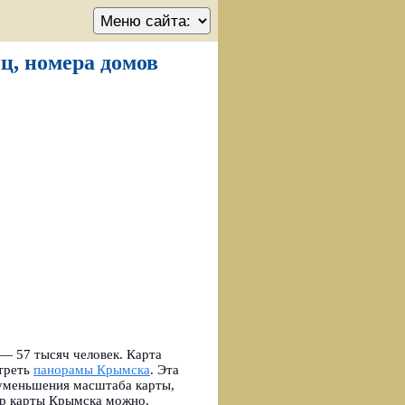
ц, номера домов
 — 57 тысяч человек. Карта
треть
панорамы Крымска
.
Эта
 уменьшения масштаба карты,
тр карты Крымска можно,