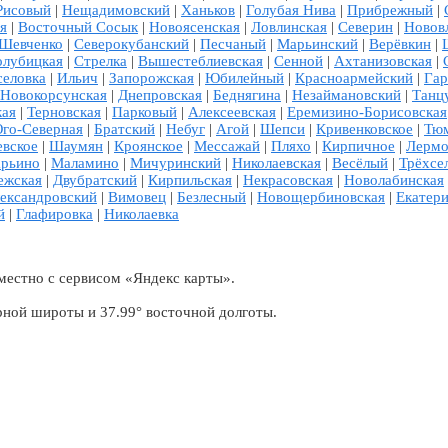
Рисовый
|
Нещадимовский
|
Ханьков
|
Голубая Нива
|
Прибрежный
|
я
|
Восточный Сосык
|
Новоясенская
|
Ловлинская
|
Северин
|
Новов
Шевченко
|
Северокубанский
|
Песчаный
|
Марьинский
|
Верёвкин
|
олубицкая
|
Стрелка
|
Вышестеблиевская
|
Сенной
|
Ахтанизовская
|
селовка
|
Ильич
|
Запорожская
|
Юбилейный
|
Красноармейский
|
Га
Новокорсунская
|
Днепровская
|
Беднягина
|
Незаймановский
|
Танц
кая
|
Терновская
|
Парковый
|
Алексеевская
|
Еремизино-Борисовская
го-Северная
|
Братский
|
Небуг
|
Агой
|
Шепси
|
Кривенковское
|
Тю
евское
|
Шаумян
|
Кроянское
|
Мессажай
|
Пляхо
|
Кирпичное
|
Лермо
рьино
|
Маламино
|
Мичуринский
|
Николаевская
|
Весёлый
|
Трёхсе
ежская
|
Двубратский
|
Кирпильская
|
Некрасовская
|
Новолабинская
ександровский
|
Вимовец
|
Безлесный
|
Новощербиновская
|
Екатер
й
|
Глафировка
|
Николаевка
местно с сервисом «Яндекс карты».
рной широты и 37.99° восточной долготы.