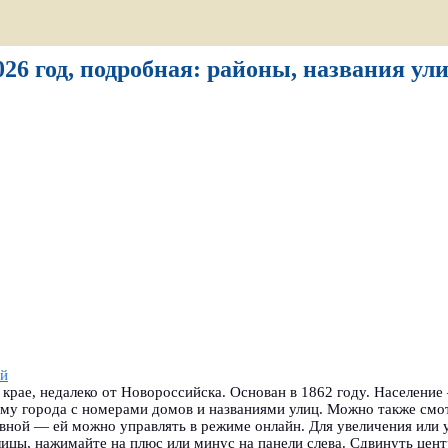
26 год, подробная: районы, названия ули
ай
рае, недалеко от Новороссийска. Основан в 1862 году. Население
му города с номерами домов и названиями улиц. Можно также смо
ивной — ей можно управлять в режиме онлайн. Для увеличения или
ицы, нажимайте на плюс или минус на панели слева. Сдвинуть цен