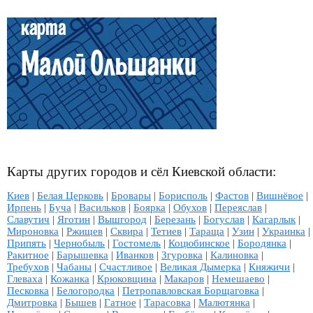
Карты других городов и сёл Киевской области:
Киев
|
Белая Церковь
|
Бровары
|
Борисполь
|
Фастов
|
Вишнёвое
|
Ирпень
|
Буча
|
Васильков
|
Боярка
|
Обухов
|
Переяслав
|
Славутич
|
Яготин
|
Вышгород
|
Березань
|
Богуслав
|
Кагарлык
|
Мироновка
|
Ржищев
|
Сквира
|
Тетиев
|
Тараща
|
Узин
|
Украинка
|
Припять
|
Чернобыль
|
Гостомель
|
Коцюбинское
|
Бородянка
|
Ракитное
|
Барышевка
|
Иванков
|
Згуровка
|
Калиновка
|
Требухов
|
Чабаны
|
Счастливое
|
Великая Дымерка
|
Княжичи
|
Глеваха
|
Кожанка
|
Крюковщина
|
Макаров
|
Немешаево
|
Песковка
|
Белогородка
|
Петропавловская Борщаговка
|
Дмитровка
|
Бышев
|
Гатное
|
Тарасовка
|
Малютянка
|