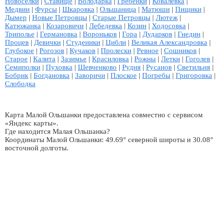
Новосёлки
|
Ставище
|
Володарка
|
Гребёнки
|
Ковалёвка
|
Медвин
|
Фурсы
|
Шкаровка
|
Ольшаница
|
Матюши
|
Пищики
|
Дымер
|
Новые Петровцы
|
Старые Петровцы
|
Лютеж
|
Катюжанка
|
Козаровичи
|
Лебедевка
|
Козин
|
Ходосовка
|
Триполье
|
Германовка
|
Вороньков
|
Гора
|
Дударков
|
Гнедин
|
Процев
|
Девички
|
Студеники
|
Цибли
|
Великая Александровка
|
Глубокое
|
Рогозов
|
Кучаков
|
Пролески
|
Ревное
|
Сошников
|
Старое
|
Калита
|
Зазимье
|
Красиловка
|
Рожны
|
Летки
|
Гоголев
|
Семиполки
|
Пуховка
|
Шевченково
|
Рудня
|
Русанов
|
Светильня
|
Бобрик
|
Богдановка
|
Заворичи
|
Плоское
|
Погребы
|
Григоровка
|
Слободка
Карта Малой Ольшанки предоставлена совместно с сервисом
«Яндекс карты».
Где находится Малая Ольшанка?
Координаты Малой Ольшанки: 49.69° северной широты и 30.08°
восточной долготы.