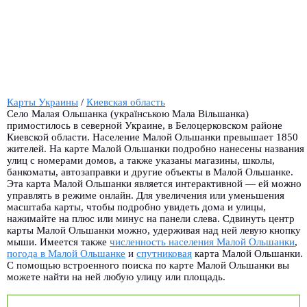
Карты Украины
/
Киевская область
Село Малая Ольшанка (українською Мала Вільшанка)
примостилось в северной Украине, в Белоцерковском районе
Киевской области. Население Малой Ольшанки превышает 1850
жителей. На карте Малой Ольшанки подробно нанесены названия
улиц с номерами домов, а также указаны магазины, школы,
банкоматы, автозаправки и другие объекты в Малой Ольшанке.
Эта карта Малой Ольшанки является интерактивной — ей можно
управлять в режиме онлайн. Для увеличения или уменьшения
масштаба карты, чтобы подробно увидеть дома и улицы,
нажимайте на плюс или минус на панели слева. Сдвинуть центр
карты Малой Ольшанки можно, удерживая над ней левую кнопку
мыши. Имеется также
численность населения Малой Ольшанки
,
погода в Малой Ольшанке
и
спутниковая
карта Малой Ольшанки.
С помощью встроенного поиска по карте Малой Ольшанки вы
можете найти на ней любую улицу или площадь.