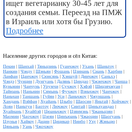
ищет вегетарианку 30-45 лет для
создания семьи. Переезд на ПМЖ
в Израиль или хотя бы Грузию.
Подробнее
Население других городов и сёл Китая:
Пекин
|
Шанхай
|
Тяньцзинь
|
Гуанчжоу
|
Ухань
|
Шаньтоу
|
Нанкин
|
Чэнду
|
Шэньян
|
Фошань
|
Цзинань
|
Сиань
|
Харбин
|
Ланфан
|
Цанчжоу
|
Сюнсянь
|
Хэншуй
|
Динчжоу
|
Саньхэ
|
Чэндэ
|
Чунцин
|
Дунгуань
|
Далянь
|
Циндао
|
Чжэнчжоу
|
Чанша
|
Куньмин
|
Чанчунь
|
Урумчи
|
Сучжоу
|
Хэфэй
|
Шицзячжуан
|
Тайюань
|
Наньнин
|
Сямынь
|
Фучжоу
|
Вэньчжоу
|
Чанчжоу
|
Наньчан
|
Таншань
|
Гуйян
|
Уси
|
Ланьчжоу
|
Чжуншань
|
Хандань
|
Вэйфан
|
Хуайань
|
Цзыбо
|
Шаосин
|
Яньтай
|
Хойчжоу
|
Лоян
|
Наньтун
|
Баотоу
|
Лючжоу
|
Синтай
|
Циньхуандао
|
Хуайнань
|
Хуайбэй
|
Цюаньчжоу
|
Цзянмэнь
|
Чжаньцзян
|
Маомин
|
Чаочжоу
|
Цзеян
|
Цинъюань
|
Чжаоцин
|
Шаогуань
|
Цзуньи
|
Хайкоу
|
Дацин
|
Цицикар
|
Нинбо
|
Уху
|
Жэньцю
|
Цяньань
|
Уань
|
Чжочжоу