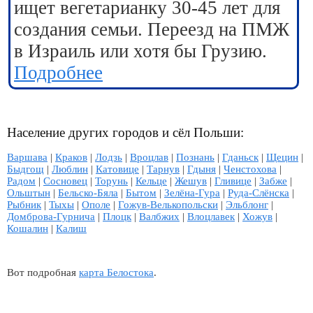
ищет вегетарианку 30-45 лет для
создания семьи. Переезд на ПМЖ
в Израиль или хотя бы Грузию.
Подробнее
Население других городов и сёл Польши:
Варшава
|
Краков
|
Лодзь
|
Вроцлав
|
Познань
|
Гданьск
|
Щецин
|
Быдгощ
|
Люблин
|
Катовице
|
Тарнув
|
Гдыня
|
Ченстохова
|
Радом
|
Сосновец
|
Торунь
|
Кельце
|
Жешув
|
Гливице
|
Забже
|
Ольштын
|
Бельско-Бяла
|
Бытом
|
Зелёна-Гура
|
Руда-Слёнска
|
Рыбник
|
Тыхы
|
Ополе
|
Гожув-Велькопольски
|
Эльблонг
|
Домброва-Гурнича
|
Плоцк
|
Валбжих
|
Влоцлавек
|
Хожув
|
Кошалин
|
Калиш
Вот подробная
карта Белостока
.