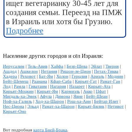
ищет вегетарианку 30-45 лет для
создания семьи. Переезд на ПМЖ
в Израиль или хотя бы Грузию.
Подробнее
Население других городов и сёл Израиля:
Иерусалим
|
Тель-Авив
|
Хайфа
|
Беэр-Шева
|
Эйлат
|
Тверия
|
Ашдод
|
Ашкелон
|
Нетания
|
Ришон-ле-Цион
|
Петах-Тиква
|
Хадера
|
Реховот
|
Бат-Ям
|
Холон
|
Герцлия
|
Ариэль
|
Модиин
|
Бейт-Шемеш
|
Раанана
|
Кфар-Саба
|
Кирьят-Гат
|
Рамат-Ган
|
Лод
|
Рамла
|
Гиватаим
|
Нагария
|
Назарет
|
Кирьят-Ата
|
Кирьят-Моцкин
|
Кирьят-Ям
|
Кармиэль
|
Акко
|
Цфат
|
Мигдаль-ха-Эмек
|
Афула
|
Димона
|
Явне
|
Бейт-Шеан
|
Ноф-ха-Галиль
|
Ход-ха-Шарон
|
Рош-ха-Аин
|
Бейтар Илит
|
Нес-Циона
|
Эльад
|
Рамат-ха-Шарон
|
Кирьят-Бялик
|
Нетивот
|
Кирьят-Оно
Вот подробная
карта Бней-Брака
.