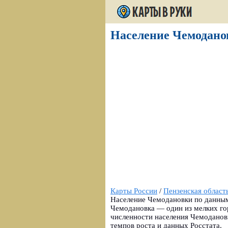
Население Чемоданов
Карты России
/
Пензенская област
Население Чемодановки по данным 
Чемодановка — один из мелких го
численности населения Чемоданов
темпов роста и данных Росстата.