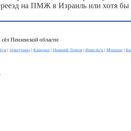
ереезд на ПМЖ в Израиль или хотя бы
 сёл Пензенской области:
бск
|
Земетчино
|
Каменка
|
Нижний Ломов
|
Никольск
|
Мокшан
|
Ба
.