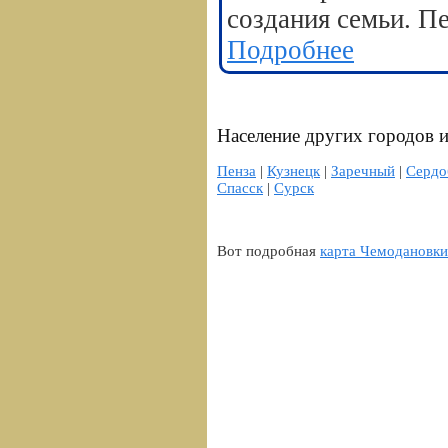
создания семьи. П
Подробнее
Население других городов и
Пенза
|
Кузнецк
|
Заречный
|
Сердо
Спасск
|
Сурск
Вот подробная
карта Чемодановки