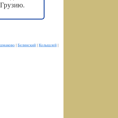
 Грузию.
шмаково
|
Белинский
|
Колышлей
|