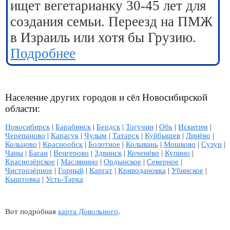
ищет вегетарианку 30-45 лет для
создания семьи. Переезд на ПМЖ
в Израиль или хотя бы Грузию.
Подробнее
Население других городов и сёл Новосибирской
области:
Новосибирск
|
Барабинск
|
Бердск
|
Тогучин
|
Обь
|
Искитим
|
Черепаново
|
Карасук
|
Чулым
|
Татарск
|
Куйбышев
|
Линёво
|
Кольцово
|
Краснообск
|
Болотное
|
Колывань
|
Мошково
|
Сузун
|
Чаны
|
Баган
|
Венгерово
|
Здвинск
|
Коченёво
|
Купино
|
Краснозёрское
|
Маслянино
|
Ордынское
|
Северное
|
Чистоозёрное
|
Горный
|
Каргат
|
Криводановка
|
Убинское
|
Кыштовка
|
Усть-Тарка
Вот подробная
карта Довольного
.