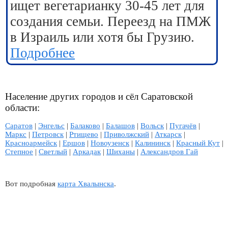
ищет вегетарианку 30-45 лет для
создания семьи. Переезд на ПМЖ
в Израиль или хотя бы Грузию.
Подробнее
Население других городов и сёл Саратовской
области:
Саратов
|
Энгельс
|
Балаково
|
Балашов
|
Вольск
|
Пугачёв
|
Маркс
|
Петровск
|
Ртищево
|
Приволжский
|
Аткарск
|
Красноармейск
|
Ершов
|
Новоузенск
|
Калининск
|
Красный Кут
|
Степное
|
Светлый
|
Аркадак
|
Шиханы
|
Александров Гай
Вот подробная
карта Хвалынска
.