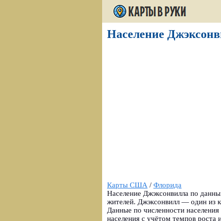
Население Джэксонви
Карты США
/
Флорида
Население Джэксонвилла по данным
жителей. Джэксонвилл — один из к
Данные по численности населения
населения с учётом темпов роста 