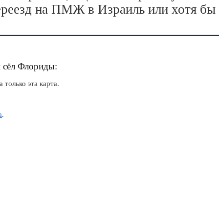
ереезд на ПМЖ в Израиль или хотя бы
и сёл Флориды:
 только эта карта.
а
.