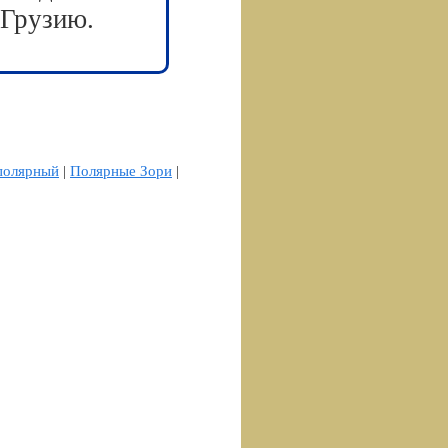
 Грузию.
полярный
|
Полярные Зори
|