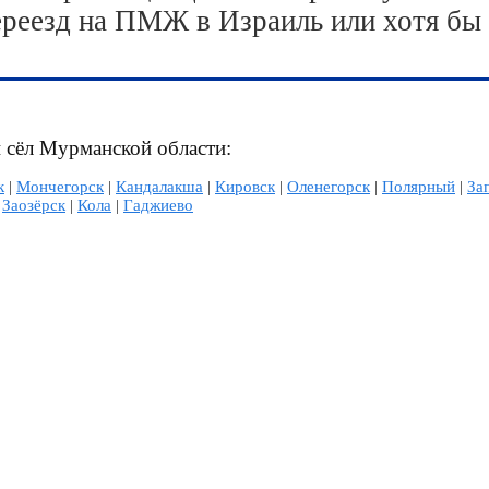
ереезд на ПМЖ в Израиль или хотя бы
и сёл Мурманской области:
к
|
Мончегорск
|
Кандалакша
|
Кировск
|
Оленегорск
|
Полярный
|
За
|
Заозёрск
|
Кола
|
Гаджиево