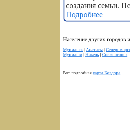
создания семьи. П
Подробнее
Население других городов 
Мурманск
|
Апатиты
|
Североморс
Мурмаши
|
Никель
|
Снежногорск
Вот подробная
карта Ковдора
.