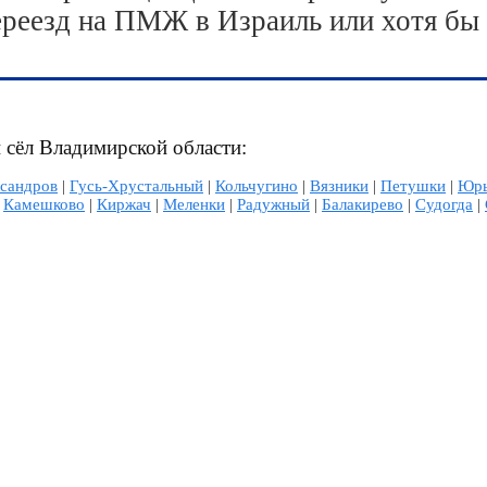
ереезд на ПМЖ в Израиль или хотя бы
и сёл Владимирской области:
сандров
|
Гусь-Хрустальный
|
Кольчугино
|
Вязники
|
Петушки
|
Юрь
|
Камешково
|
Киржач
|
Меленки
|
Радужный
|
Балакирево
|
Судогда
|