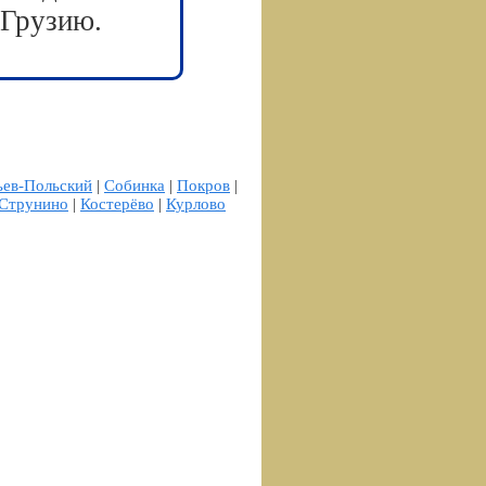
 Грузию.
ев-Польский
|
Собинка
|
Покров
|
Струнино
|
Костерёво
|
Курлово