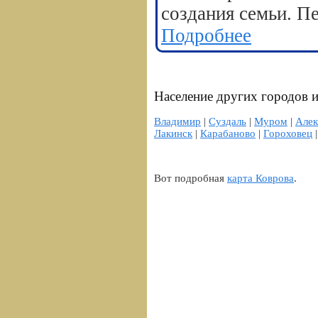
создания семьи. П
Подробнее
Население других городов 
Владимир
|
Суздаль
|
Муром
|
Алек
Лакинск
|
Карабаново
|
Гороховец
Вот подробная
карта Коврова
.