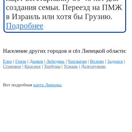
создания семьи. Переезд на ПМЖ
в Израиль или хотя бы Грузию.
Подробнее
Население других городов и сёл Липецкой области:
Елец
|
Грязи
|
Данков
|
Лебедянь
|
Чаплыгин
|
Волово
|
Задонск
|
Становое
|
Красное
|
Тербуны
|
Усмань
|
Долгоруково
Вот подробная
карта Липецка
.