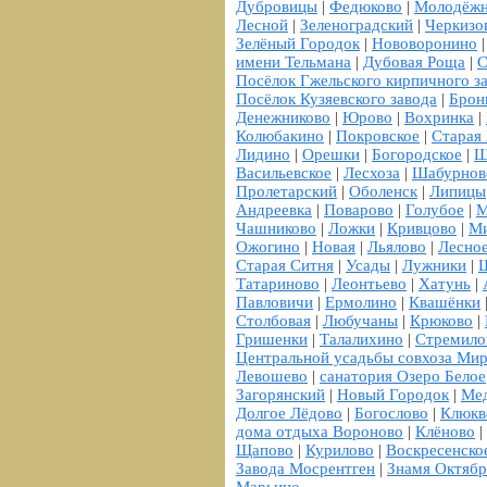
Дубровицы
|
Федюково
|
Молодёж
Лесной
|
Зеленоградский
|
Черкизо
Зелёный Городок
|
Нововоронино
имени Тельмана
|
Дубовая Роща
|
С
Посёлок Гжельского кирпичного з
Посёлок Кузяевского завода
|
Брон
Денежниково
|
Юрово
|
Вохринка
|
Колюбакино
|
Покровское
|
Старая 
Лидино
|
Орешки
|
Богородское
|
Ш
Васильевское
|
Лесхоза
|
Шабурнов
Пролетарский
|
Оболенск
|
Липицы
Андреевка
|
Поварово
|
Голубое
|
М
Чашниково
|
Ложки
|
Кривцово
|
Ми
Ожогино
|
Новая
|
Льялово
|
Лесно
Старая Ситня
|
Усады
|
Лужники
|
Татариново
|
Леонтьево
|
Хатунь
|
Павловичи
|
Ермолино
|
Квашёнки
Столбовая
|
Любучаны
|
Крюково
|
Гришенки
|
Талалихино
|
Стремило
Центральной усадьбы совхоза Ми
Левошево
|
санатория Озеро Белое
Загорянский
|
Новый Городок
|
Мед
Долгое Лёдово
|
Богослово
|
Клюкв
дома отдыха Вороново
|
Клёново
|
Щапово
|
Курилово
|
Воскресенско
Завода Мосрентген
|
Знамя Октябр
Марьино