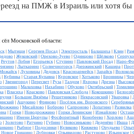
ереезд на ПМЖ в Израиль или хотя бы
 сёл Московской области:
ск
|
Мытищи
|
Сергиев Посад
|
Электросталь
|
Балашиха
|
Клин
|
Рам
дедово
|
Жуковский
|
Орехово-Зуево
|
Одинцово
|
Щёлково
|
Серпухо
|
Реутов
|
Лобня
|
Егорьевск
|
Ступино
|
Павловский Посад
|
Наро-Фо
рязино
|
Лыткарино
|
Солнечногорск
|
Дзержинский
|
Кашира
|
Прот
Можайск
|
Луховицы
|
Дедовск
|
Красноармейск
|
Зарайск
|
Волокола
к
|
Кубинка
|
Старая Купавна
|
Куровское
|
Хотьково
|
Бронницы
|
Чер
о
|
Звенигород
|
Пересвет
|
Руза
|
Талдом
|
Яхрома
|
Дрезна
|
Высоко
отошино
|
Малаховка
|
Нахабино
|
Обухово
|
Октябрьский
|
Томилин
ка
|
Власиха
|
Красково
|
Павловская Слобода
|
Кокошкино
|
Белоозё
рудня
|
Большие Вязёмы
|
Решетниково
|
Некрасовский
|
Уваровка
|
инский
|
Ашукино
|
Фряново
|
Посёлок им. Воровского
|
Серебряны
Дрожжино
|
Мисайлово
|
Боброво
|
Сапроново
|
Лопатино
|
Развилка
ина
|
Горки
|
Новодрожжино
|
Горки Ленинские
|
Измайлово
|
Осташ
лишино
|
Имени Цюрупы
|
Фосфоритный
|
Конобеево
|
Хорлово
|
Аш
о
|
Золотово
|
Ратчино
|
Губино
|
Новосиньково
|
Деденёво
|
Икша
|
Д
анкино
|
Рыбное
|
Подосинки
|
Куликово
|
Княжево
|
Орудьево
|
Опыт
|
Новое Гришино
|
Дубровки
|
Ольявидово
|
Растуново
|
Ильинское
|