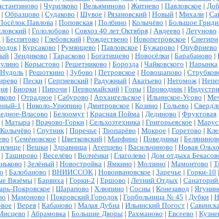
нстантиново
|
Чурилково
|
Вельяминово
|
Житнево
|
Павловское
|
Доб
|
Образцово
|
Судаково
|
Шувое
|
Рязановский
|
Новый
|
Михали
|
Са
Посёлок Павлова
|
Поповская
|
Полбино
|
Колычёво
|
Большое Гриди
ловский
|
Гололобово
|
Совхоз 40 лет Октября
|
Авдеево
|
Летуново
и
|
Беспятово
|
Глебовский
|
Рождествено
|
Новопетровское
|
Снегири
родок
|
Курсаково
|
Румянцево
|
Павловское
|
Бужарово
|
Онуфриево
ный
|
Зендиково
|
Тарасково
|
Богатищево
|
Новосёлки
|
Барабаново
|
улино
|
Корыстово
|
Решетниково
|
Борозда
|
Чайковского
|
Нарынка
Нудоль
|
Решоткино
|
Зубово
|
Петровское
|
Новощапово
|
Струбков
ирево
|
Пески
|
Сергиевский
|
Радужный
|
Акатьево
|
Негомож
|
Непе
дня
|
Биорки
|
Пирочи
|
Первомайский
|
Горы
|
Проводник
|
Индустри
лково
|
Отрадное
|
Сабурово
|
Архангельское
|
Ильинское-Усово
|
Ме
рный-1
|
Николо-Урюпино
|
Дмитровское
|
Козино
|
Гольево
|
Свердл
едное-Власово
|
Белоомут
|
Красная Пойма
|
Дединово
|
Фруктовая
|
Матыра
|
Врачово-Горки
|
Сельхозтехника
|
Григорьевское
|
Марус
Колычёво
|
Спутник
|
Поречье
|
Тропарёво
|
Мокрое
|
Горетово
|
Кле
ево
|
Семёновское
|
Цветковский
|
Марфино
|
Поведники
|
Белянинов
нилище
|
Вешки
|
Здравница
|
Атепцево
|
Васильчиново
|
Новая Ольхо
|
Таширово
|
Веселёво
|
Волчёнки
|
Глаголево
|
Дом отдыха Бекасов
ньково
|
Зелёный
|
Новостройка
|
Ямкино
|
Молзино
|
Мамонтово
|
Т
о
|
Балобаново
|
ВНИИССОК
|
Новоивановское
|
Заречье
|
Горки-10
ые Вязёмы
|
Барвиха
|
Горки-2
|
Ершово
|
Летний Отдых
|
Санаторий
арь-Покровское
|
Шарапово
|
Хлюпино
|
Сосны
|
Конезавод
|
Ягунин
во
|
Мамоново
|
Покровский Городок
|
Горбольница № 45
|
Дубки
|
Н
вое
|
Верея
|
Кабаново
|
Малая Дубна
|
Ильинский Погост
|
Савинск
Мисцево
|
Абрамовка
|
Большие Дворы
|
Рахманово
|
Евсеево
|
Кузне