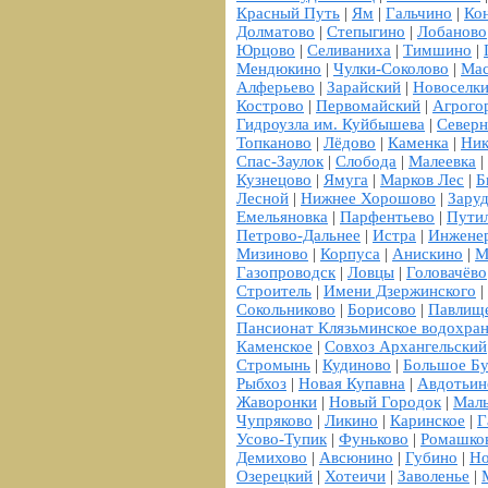
Красный Путь
|
Ям
|
Гальчино
|
Ко
Долматово
|
Степыгино
|
Лобаново
Юрцово
|
Селиваниха
|
Тимшино
|
Мендюкино
|
Чулки-Соколово
|
Мас
Алферьево
|
Зарайский
|
Новоселк
Кострово
|
Первомайский
|
Агрого
Гидроузла им. Куйбышева
|
Север
Топканово
|
Лёдово
|
Каменка
|
Ник
Спас-Заулок
|
Слобода
|
Малеевка
|
Кузнецово
|
Ямуга
|
Марков Лес
|
Б
Лесной
|
Нижнее Хорошово
|
Зару
Емельяновка
|
Парфентьево
|
Пути
Петрово-Дальнее
|
Истра
|
Инжене
Мизиново
|
Корпуса
|
Анискино
|
М
Газопроводск
|
Ловцы
|
Головачёво
Строитель
|
Имени Дзержинского
|
Сокольниково
|
Борисово
|
Павлищ
Пансионат Клязьминское водохра
Каменское
|
Совхоз Архангельский
Стромынь
|
Кудиново
|
Большое Бу
Рыбхоз
|
Новая Купавна
|
Авдотьин
Жаворонки
|
Новый Городок
|
Мал
Чупряково
|
Ликино
|
Каринское
|
Г
Усово-Тупик
|
Фуньково
|
Ромашко
Демихово
|
Авсюнино
|
Губино
|
Но
Озерецкий
|
Хотеичи
|
Заволенье
|