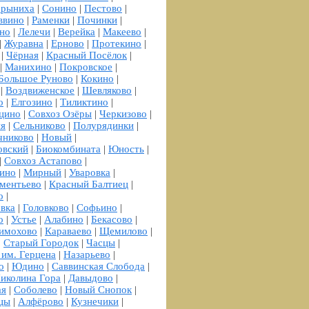
рыниха
|
Сонино
|
Пестово
|
ввино
|
Раменки
|
Починки
|
но
|
Лелечи
|
Верейка
|
Макеево
|
|
Журавна
|
Ерново
|
Протекино
|
|
Чёрная
|
Красный Посёлок
|
|
Манихино
|
Покровское
|
Большое Руново
|
Кокино
|
|
Воздвиженское
|
Шевляково
|
о
|
Елгозино
|
Тиликтино
|
цино
|
Совхоз Озёры
|
Черкизово
|
я
|
Сельниково
|
Полурядинки
|
чниково
|
Новый
|
овский
|
Биокомбината
|
Юность
|
|
Совхоз Астапово
|
ино
|
Мирный
|
Уваровка
|
ментьево
|
Красный Балтиец
|
о
|
вка
|
Головково
|
Софьино
|
о
|
Устье
|
Алабино
|
Бекасово
|
имохово
|
Караваево
|
Щемилово
|
|
Старый Городок
|
Часцы
|
 им. Герцена
|
Назарьево
|
о
|
Юдино
|
Саввинская Слобода
|
иколина Гора
|
Давыдово
|
ая
|
Соболево
|
Новый Снопок
|
цы
|
Алфёрово
|
Кузнечики
|