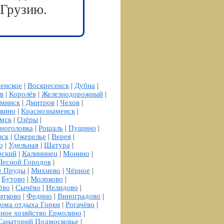
 Грузию.
енское
|
Воскресенск
|
Дубна
|
в
|
Королёв
|
Железнодорожный
|
минск
|
Дмитров
|
Чехов
|
вино
|
Краснознаменск
|
мск
|
Озёры
|
ноголовка
|
Рошаль
|
Пущино
|
вск
|
Ожерелье
|
Верея
|
о
|
Удельная
|
Шатура
|
рский
|
Калининец
|
Монино
|
Лесной Городок
|
е Пруды
|
Михнево
|
Чёрное
|
|
Бутово
|
Молоково
|
ёво
|
Сычёво
|
Нелидово
|
итково
|
Федино
|
Виноградово
|
ома отдыха Горки
|
Рогачёво
|
ное хозяйство Ермолино
|
Санаторий Подмосковье
|