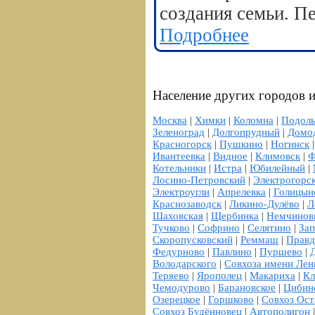
создания семьи. П
Подробнее
Население других городов и
Москва
|
Химки
|
Коломна
|
Подоль
Зеленоград
|
Долгопрудный
|
Домо
Красногорск
|
Пушкино
|
Ногинск
Ивантеевка
|
Видное
|
Климовск
|
Ф
Котельники
|
Истра
|
Юбилейный
|
Лосино-Петровский
|
Электрогорс
Электроугли
|
Апрелевка
|
Голицын
Краснозаводск
|
Ликино-Дулёво
|
Л
Шаховская
|
Щербинка
|
Немчинов
Тучково
|
Софрино
|
Селятино
|
Зап
Скоропусковский
|
Реммаш
|
Правд
Федурново
|
Павлино
|
Пуршево
|
Володарского
|
Совхоза имени Лен
Теряево
|
Ярополец
|
Макариха
|
К
Чемодурово
|
Барановское
|
Цибин
Озерецкое
|
Горшково
|
Совхоз Ост
Совхоз Будённовец
|
Автополигон