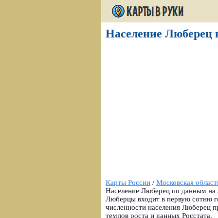
Население Люберец п
Карты России
/
Московская област
Население Люберец по данным на а
Люберцы входит в первую сотню г
численности населения Люберец п
темпов роста и данных Росстата.