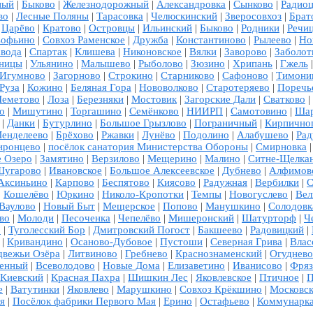
ный
|
Быково
|
Железнодорожный
|
Александровка
|
Сынково
|
Радиоц
во
|
Лесные Поляны
|
Тарасовка
|
Челюскинский
|
Зверосовхоз
|
Брат
|
Царёво
|
Кратово
|
Островцы
|
Ильинский
|
Быково
|
Родники
|
Речи
офьино
|
Совхоз Раменское
|
Дружба
|
Константиново
|
Рылеево
|
Но
авода
|
Спартак
|
Клишева
|
Никоновское
|
Вялки
|
Заворово
|
Заболот
ницы
|
Ульянино
|
Малышево
|
Рыболово
|
Зюзино
|
Хрипань
|
Гжель
Игумново
|
Загорново
|
Строкино
|
Старниково
|
Сафоново
|
Тимони
Руза
|
Кожино
|
Беляная Гора
|
Нововолково
|
Старотеряево
|
Поречь
еметово
|
Лоза
|
Березняки
|
Мостовик
|
Загорские Дали
|
Сватково
|
о
|
Мишутино
|
Торгашино
|
Семёнково
|
НИИРП
|
Самотовино
|
Шар
|
Данки
|
Бутурлино
|
Большое Грызлово
|
Пограничный
|
Кирпичног
енделеево
|
Брёхово
|
Ржавки
|
Лунёво
|
Подолино
|
Алабушево
|
Рад
ронцево
|
посёлок санатория Министерства Обороны
|
Смирновка
е Озеро
|
Замятино
|
Верзилово
|
Мещерино
|
Малино
|
Ситне-Щелка
Шугарово
|
Ивановское
|
Большое Алексеевское
|
Дубнево
|
Алфимов
Аксиньино
|
Карпово
|
Беспятово
|
Киясово
|
Радужная
|
Вербилки
|
С
|
Кошелёво
|
Юркино
|
Николо-Кропотки
|
Темпы
|
Новогуслево
|
Вел
Ваулово
|
Новый Быт
|
Мещерское
|
Попово
|
Манушкино
|
Солодовк
во
|
Молоди
|
Песоченка
|
Чепелёво
|
Мишеронский
|
Шатурторф
|
Ч
р
|
Туголесский Бор
|
Дмитровский Погост
|
Бакшеево
|
Радовицкий
|
|
Кривандино
|
Осаново-Дубовое
|
Пустоши
|
Северная Грива
|
Влас
вежьи Озёра
|
Литвиново
|
Гребнево
|
Краснознаменский
|
Огуднево
енный
|
Всеволодово
|
Новые Дома
|
Елизаветино
|
Иванисово
|
Фряз
Киевский
|
Красная Пахра
|
Шишкин Лес
|
Яковлевское
|
Птичное
|
П
е
|
Ватутинки
|
Яковлево
|
Марушкино
|
Совхоз Крёкшино
|
Московс
я
|
Посёлок фабрики Первого Мая
|
Ерино
|
Остафьево
|
Коммунарк