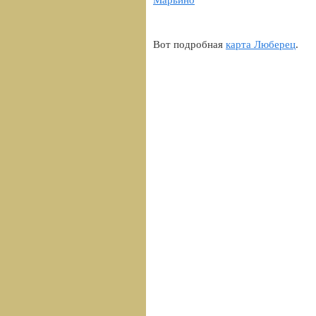
Вот подробная
карта Люберец
.