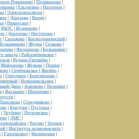
ентр Романцево
|
Поливаново
|
овщина
|
Ельдигино
|
Нагорное
|
цы
|
Электроизолятор
|
вое
|
Дергаево
|
Верея
|
ье
|
Никитское
|
|
РАОС
|
Кузнецово
|
но
|
Дорохово
|
Нестерово
|
е
|
Сытьково
|
Космодемьянский
|
Бужаниново
|
Жучки
|
Селково
|
апово
|
Федорцово
|
Большевик
|
о завода
|
Райсемёновское
|
умля
|
Редино-Гигирёво
|
|
Майдарово
|
Жуково
|
Пешки
|
ново
|
Семёновское
|
Жилёво
|
о
|
Городище
|
Березнецово
|
еверный
|
Новоникольское
|
икий Двор
|
Алачково
|
Троицкое
|
а
|
Васькино
|
Шарапово
|
ерусти
|
Пышлицы
|
Середниково
|
ово
|
Бордуки
|
Пустоша
|
|
Трубино
|
Петровское
|
ево
|
ЛМС
|
ервомайское
|
Рогово
|
Троицк
|
кий
|
Института полиомиелита
|
а
|
Газопровод
|
Филимонки
|