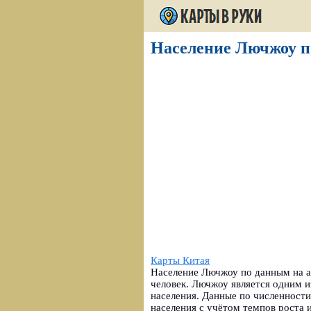
Население Лючжоу по
Карты Китая
Население Лючжоу по данным на ав
человек. Лючжоу является одним 
населения. Данные по численност
населения с учётом темпов роста 