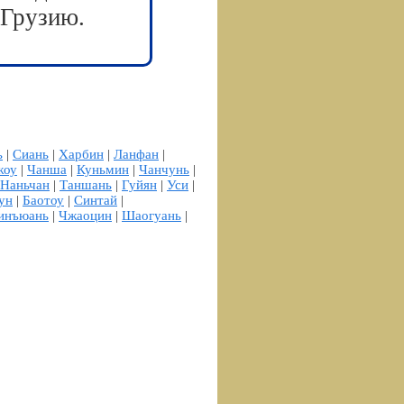
 Грузию.
ь
|
Сиань
|
Харбин
|
Ланфан
|
жоу
|
Чанша
|
Куньмин
|
Чанчунь
|
Наньчан
|
Таншань
|
Гуйян
|
Уси
|
ун
|
Баотоу
|
Синтай
|
инъюань
|
Чжаоцин
|
Шаогуань
|