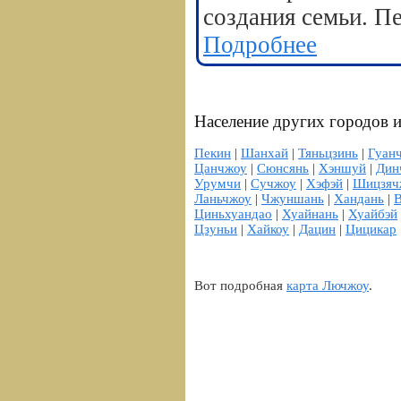
создания семьи. П
Подробнее
Население других городов и
Пекин
|
Шанхай
|
Тяньцзинь
|
Гуан
Цанчжоу
|
Сюнсянь
|
Хэншуй
|
Дин
Урумчи
|
Сучжоу
|
Хэфэй
|
Шицзяч
Ланьчжоу
|
Чжуншань
|
Хандань
|
Циньхуандао
|
Хуайнань
|
Хуайбэй
Цзуньи
|
Хайкоу
|
Дацин
|
Цицикар
Вот подробная
карта Лючжоу
.