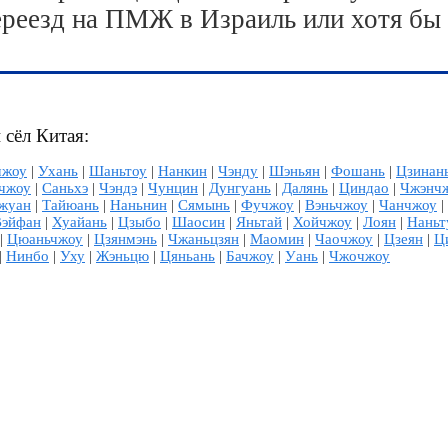
ереезд на ПМЖ в Израиль или хотя бы
 сёл Китая:
чжоу
|
Ухань
|
Шаньтоу
|
Нанкин
|
Чэнду
|
Шэньян
|
Фошань
|
Цзинан
чжоу
|
Саньхэ
|
Чэндэ
|
Чунцин
|
Дунгуань
|
Далянь
|
Циндао
|
Чжэнч
жуан
|
Тайюань
|
Наньнин
|
Сямынь
|
Фучжоу
|
Вэньчжоу
|
Чанчжоу
|
Вэйфан
|
Хуайань
|
Цзыбо
|
Шаосин
|
Яньтай
|
Хойчжоу
|
Лоян
|
Наньт
|
Цюаньчжоу
|
Цзянмэнь
|
Чжаньцзян
|
Маомин
|
Чаочжоу
|
Цзеян
|
Ц
|
Нинбо
|
Уху
|
Жэньцю
|
Цяньань
|
Бачжоу
|
Уань
|
Чжочжоу