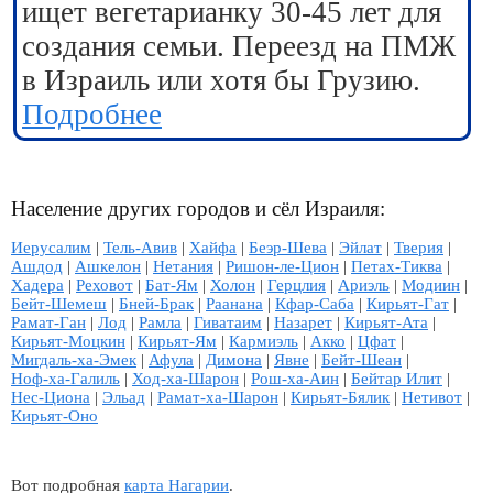
ищет вегетарианку 30-45 лет для
создания семьи. Переезд на ПМЖ
в Израиль или хотя бы Грузию.
Подробнее
Население других городов и сёл Израиля:
Иерусалим
|
Тель-Авив
|
Хайфа
|
Беэр-Шева
|
Эйлат
|
Тверия
|
Ашдод
|
Ашкелон
|
Нетания
|
Ришон-ле-Цион
|
Петах-Тиква
|
Хадера
|
Реховот
|
Бат-Ям
|
Холон
|
Герцлия
|
Ариэль
|
Модиин
|
Бейт-Шемеш
|
Бней-Брак
|
Раанана
|
Кфар-Саба
|
Кирьят-Гат
|
Рамат-Ган
|
Лод
|
Рамла
|
Гиватаим
|
Назарет
|
Кирьят-Ата
|
Кирьят-Моцкин
|
Кирьят-Ям
|
Кармиэль
|
Акко
|
Цфат
|
Мигдаль-ха-Эмек
|
Афула
|
Димона
|
Явне
|
Бейт-Шеан
|
Ноф-ха-Галиль
|
Ход-ха-Шарон
|
Рош-ха-Аин
|
Бейтар Илит
|
Нес-Циона
|
Эльад
|
Рамат-ха-Шарон
|
Кирьят-Бялик
|
Нетивот
|
Кирьят-Оно
Вот подробная
карта Нагарии
.