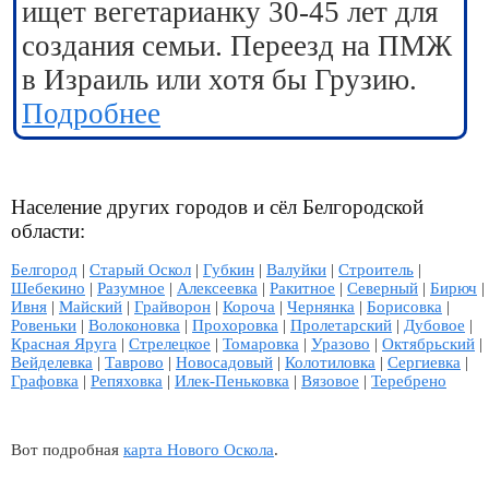
ищет вегетарианку 30-45 лет для
создания семьи. Переезд на ПМЖ
в Израиль или хотя бы Грузию.
Подробнее
Население других городов и сёл Белгородской
области:
Белгород
|
Старый Оскол
|
Губкин
|
Валуйки
|
Строитель
|
Шебекино
|
Разумное
|
Алексеевка
|
Ракитное
|
Северный
|
Бирюч
|
Ивня
|
Майский
|
Грайворон
|
Короча
|
Чернянка
|
Борисовка
|
Ровеньки
|
Волоконовка
|
Прохоровка
|
Пролетарский
|
Дубовое
|
Красная Яруга
|
Стрелецкое
|
Томаровка
|
Уразово
|
Октябрьский
|
Вейделевка
|
Таврово
|
Новосадовый
|
Колотиловка
|
Сергиевка
|
Графовка
|
Репяховка
|
Илек-Пеньковка
|
Вязовое
|
Теребрено
Вот подробная
карта Нового Оскола
.