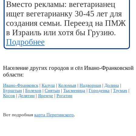
Вместо рекламы: вегетарианец
ищет вегетарианку 30-45 лет для
создания семьи. Переезд на ПМЖ
в Израиль или хотя бы Грузию.
Подробнее
Население других городов и сёл Ивано-Франковской
области:
Ивано-Франковск
|
Калуш
|
Коломыя
|
Надворная
|
Долина
|
Бурштын
|
Болехов
|
Снятын
|
Тысменица
|
Городенка
|
Тлумач
|
Косов
|
Делятин
|
Яремче
|
Рогатин
Вот подробная
карта Перегинского
.