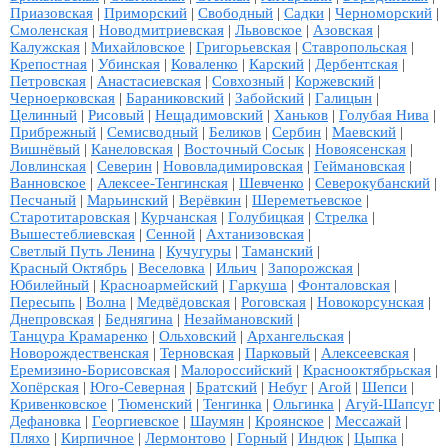
Приазовская
|
Приморский
|
Свободный
|
Садки
|
Черноморский
|
Смоленская
|
Новодмитриевская
|
Львовское
|
Азовская
|
Калужская
|
Михайловское
|
Григорьевская
|
Ставропольская
|
Крепостная
|
Убинская
|
Коваленко
|
Карский
|
Дербентская
|
Петровская
|
Анастасиевская
|
Совхозный
|
Коржевский
|
Черноерковская
|
Бараниковский
|
Забойский
|
Галицын
|
Целинный
|
Рисовый
|
Нещадимовский
|
Ханьков
|
Голубая Нива
|
Прибрежный
|
Семисводный
|
Беликов
|
Сербин
|
Маевский
|
Вишнёвый
|
Канеловская
|
Восточный Сосык
|
Новоясенская
|
Ловлинская
|
Северин
|
Нововладимировская
|
Геймановская
|
Ванновское
|
Алексее-Тенгинская
|
Шевченко
|
Северокубанский
|
Песчаный
|
Марьинский
|
Верёвкин
|
Шереметьевское
|
Старотитаровская
|
Курчанская
|
Голубицкая
|
Стрелка
|
Вышестеблиевская
|
Сенной
|
Ахтанизовская
|
Светлый Путь Ленина
|
Кучугуры
|
Таманский
|
Красный Октябрь
|
Веселовка
|
Ильич
|
Запорожская
|
Юбилейный
|
Красноармейский
|
Гаркуша
|
Фонталовская
|
Пересыпь
|
Волна
|
Медвёдовская
|
Роговская
|
Новокорсунская
|
Днепровская
|
Беднягина
|
Незаймановский
|
Танцура Крамаренко
|
Ольховский
|
Архангельская
|
Новорождественская
|
Терновская
|
Парковый
|
Алексеевская
|
Еремизино-Борисовская
|
Малороссийский
|
Краснооктябрьская
|
Хопёрская
|
Юго-Северная
|
Братский
|
Небуг
|
Агой
|
Шепси
|
Кривенковское
|
Тюменский
|
Тенгинка
|
Ольгинка
|
Агуй-Шапсуг
|
Дефановка
|
Георгиевское
|
Шаумян
|
Кроянское
|
Мессажай
|
Пляхо
|
Кирпичное
|
Лермонтово
|
Горный
|
Индюк
|
Цыпка
|