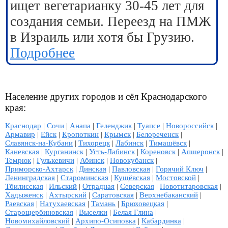
ищет вегетарианку 30-45 лет для
создания семьи. Переезд на ПМЖ
в Израиль или хотя бы Грузию.
Подробнее
Население других городов и сёл Краснодарского
края:
Краснодар
|
Сочи
|
Анапа
|
Геленджик
|
Туапсе
|
Новороссийск
|
Армавир
|
Ейск
|
Кропоткин
|
Крымск
|
Белореченск
|
Славянск-на-Кубани
|
Тихорецк
|
Лабинск
|
Тимашёвск
|
Каневская
|
Курганинск
|
Усть-Лабинск
|
Кореновск
|
Апшеронск
|
Темрюк
|
Гулькевичи
|
Абинск
|
Новокубанск
|
Приморско-Ахтарск
|
Динская
|
Павловская
|
Горячий Ключ
|
Ленинградская
|
Староминская
|
Кущёвская
|
Мостовской
|
Тбилисская
|
Ильский
|
Отрадная
|
Северская
|
Новотитаровская
|
Хадыженск
|
Ахтырский
|
Саратовская
|
Верхнебаканский
|
Раевская
|
Натухаевская
|
Тамань
|
Брюховецкая
|
Старощербиновская
|
Выселки
|
Белая Глина
|
Новомихайловский
|
Архипо-Осиповка
|
Кабардинка
|