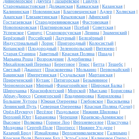
Дивноморское
|
Джубга
|
Лазаревское
|
Гайдук
|
Старомышастовская
|
Должанская
|
Кавказская
|
Казанская
|
Калининская
|
Новоминская
|
Благовещенская
|
Адлер
|
Холмская
|
Анапская
|
Елизаветинская
|
Крыловская
|
Афипский
|
Гостагаевская
|
Стародеревянковская
|
Фастовецкая
|
Новопокровская
|
Платнировская
|
Псебай
|
Советская
|
Успенское
|
Сириус
|
Старокорсунская
|
Ленина
|
Знаменский
|
Берёзовый
|
Российский
|
Лазурный
|
Белозёрный
|
Индустриальный
|
Лорис
|
Пригородный
|
Колосистый
|
Копанской
|
Плодородный
|
Зеленопольский
|
Витязево
|
Старая Станица
|
Заветный
|
Красная Поляна
|
Пшада
|
Марьина Роща
|
Возрождение
|
Адербиевка
|
Михайловский Перевал
|
Береговое
|
Текос
|
Бетта
|
Тешебс
|
Светлый
|
Джанхот
|
Прасковеевка
|
Молькино
|
Первомайский
|
Бакинская
|
Имеретинская
|
Суздальская
|
Мартанская
|
Приреченский
|
Кутаис
|
Пятигорская
|
Безымянное
|
Черноморская
|
Мирный
|
Фанагорийское
|
Широкая Балка
|
Широчанка
|
Краснофлотский
|
Морской
|
Мысхако
|
Борисовка
|
Абрау-Дюрсо
|
Семигорский
|
Владимировка
|
Кирилловка
|
Большие Хутора
|
Южная Озереевка
|
Глебовское
|
Васильевка
|
Ленинский Путь
|
Северная Озереевка
|
Красная Поляна (Сочи)
|
Орёл-Изумруд
|
Весёлое
|
Раздольное
|
Нижняя Шиловка
|
Верхний Юрт
|
Барановка
|
Черешня
|
Краевско-Армянское
|
Высокое
|
Волковка
|
Горное Лоо
|
Верхневеселое
|
Пластунка
|
Молдовка
|
Сергей-Поле
|
Прогресс
|
Нижнее Уч-дере
|
Казачий Брод
|
Измайловка
|
Верхнениколаевское
|
Галицыно
|
Красная Воля
|
Верхнее Буу
|
Эсто-Садок
|
Калиновое Озеро
|