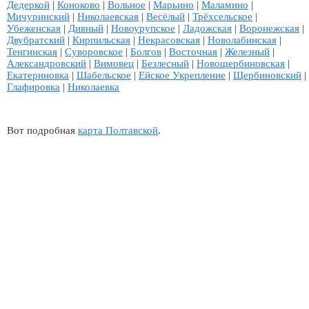
Дедеркой
|
Коноково
|
Вольное
|
Марьино
|
Маламино
|
Мичуринский
|
Николаевская
|
Весёлый
|
Трёхсельское
|
Убеженская
|
Дивный
|
Новоурупское
|
Ладожская
|
Воронежская
|
Двубратский
|
Кирпильская
|
Некрасовская
|
Новолабинская
|
Тенгинская
|
Суворовское
|
Болгов
|
Восточная
|
Железный
|
Александровский
|
Вимовец
|
Безлесный
|
Новощербиновская
|
Екатериновка
|
Шабельское
|
Ейское Укрепление
|
Щербиновский
|
Глафировка
|
Николаевка
Вот подробная
карта Полтавской
.