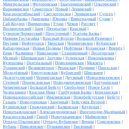
Мингрельская
|
Фёдоровская
|
Екатериновский
|
Ольгинский
|
Варнавинское
|
Синегорск
|
Новый
|
Ленинский
|
Краснооктябрьский
|
Светлогорское
|
Эриванская
|
Супсех
|
Цибанобалка
|
Джигинка
|
Юровка
|
Виноградный
|
Сукко
|
Гай-Кодзор
|
Варваровка
|
Уташ
|
Чекон
|
Рассвет
|
Воскресенский
|
Заря
|
Пятихатки
|
Красный
|
Суворов-Черкесский
|
Просторный
|
Усатова Балка
|
Нижняя Гостагайка
|
Красный Курган
|
Большой Разнокол
|
Вестник
|
Нефтегорск
|
Тверская
|
Черниговское
|
Кубанская
|
Кабардинская
|
Новые Поляны
|
Нефтяная
|
Куринская
|
Вперёд
|
Ерик
|
Калинина
|
Николаенко
|
Станционный
|
Лесогорская
|
Мезмай
|
Ширванская
|
Зазулин
|
Успенская
|
Новопавловка
|
Кулешовка
|
Центральный
|
Новолокинская
|
Меклета
|
Туркинский
|
Великовечное
|
Рязанская
|
Родники
|
Пшехская
|
Молодёжный
|
Бжедуховская
|
Кубанский
|
Школьное
|
Долгогусевский
|
Черниговская
|
Дружный
|
Новоалексеевское
|
Степной
|
Переясловская
|
Новоджерелиевская
|
Батуринская
|
Чепигинская
|
Большой Бейсуг
|
Свободное
|
Новое Село
|
Челюскинец
|
Красная Нива
|
Гарбузовая Балка
|
Березанская
|
Новомалороссийская
|
Ирклиевская
|
Новобейсугская
|
Бейсуг
|
Газырь
|
Новодонецкая
|
Заречный
|
Бейсужёк Второй
|
Бузиновская
|
Гражданский
|
Балковская
|
Крупская
|
Новогражданская
|
Александроневская
|
Иногородне-Малёваный
|
Красносельский
|
Гирей
|
Новоукраинское
|
Майкопское
|
Отрадо-Ольгинское
|
Отрадо-Кубанское
|
Венцы
|
Соколовское
|
Кубань
|
Николенское
|
Пушкинское
|
Тысячный
|