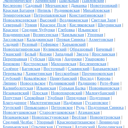
Экономическое
|
Армянский
|
Школьный
|
Павловский
|
Кеслерово
|
Садовый
|
Мерчанское
|
Даманка
|
Новотроицкий
|
Красная Батарея
|
Непиль
|
Родниковская
|
Михайловская
|
Темиргоевская
|
Петропавловская
|
Константиновская
|
Новоалексеевская
|
Высокий
|
Воздвиженская
|
Светлая Заря
|
Северный
|
Урмия
|
Красное Поле
|
Кисляковская
|
Шкуринская
|
Красное
|
Средние Чубурки
|
Глебовка
|
Ильинское
|
Владимирская
|
Вознесенская
|
Чамлыкская
|
Упорная
|
Зассовская
|
Каладжинская
|
Первая Синюха
|
Ахметовская
|
Сладкий
|
Розовый
|
Гофицкое
|
Харьковский
|
Новоплатнировская
|
Куликовский
|
Образцовый
|
Бичевый
|
Уманский
|
Белый
|
Коржи
|
Западный
|
Звезда
|
Ярославская
|
Переправная
|
Губская
|
Шедок
|
Андрюки
|
Унароково
|
Беноково
|
Костромская
|
Махошевская
|
Бесленеевская
|
Солёное
|
Баговская
|
Восточный
|
Славянский
|
Баракаевская
|
Перевалка
|
Хамкетинская
|
Бесскорбная
|
Прочноокопская
|
Глубокий
|
Ковалёвское
|
Прикубанский
|
Восход
|
Кирова
|
Ляпино
|
Новосельское
|
Родниковский
|
Радищево
|
Роте-Фане
|
Калниболотская
|
Ильинская
|
Горькая Балка
|
Новоивановская
|
Незамаевский
|
Плоская
|
Новопокровский
|
Малокубанский
|
Попутная
|
Спокойная
|
Удобная
|
Передовая
|
Подгорная
|
Благодарное
|
Малотенгинская
|
Надёжная
|
Гусаровское
|
Урупский
|
Пенькозавод
|
Петровское
|
Рудь
|
Подгорная Синюха
|
Новолеушковская
|
Старолеушковская
|
Атаманская
|
Незамаевская
|
Новопластуновская
|
Весёлая
|
Новопетровская
|
Средний Челбас
|
Упорный
|
Краснопартизанское
|
Ленинодар
|
Бриньковская
|
Ольгинская
|
Степная
|
Ахтарский
|
Бородинская
|