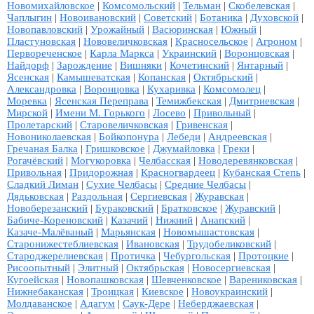
Новомихайловское
|
Комсомольский
|
Тельман
|
Скобелевская
|
Чаплыгин
|
Новоивановский
|
Советский
|
Ботаника
|
Духовской
|
Новопавловский
|
Урожайный
|
Васюринская
|
Южный
|
Пластуновская
|
Нововеличковская
|
Красносельское
|
Агроном
|
Первореченское
|
Карла Маркса
|
Украинский
|
Воронцовская
|
Найдорф
|
Зарождение
|
Вишняки
|
Кочетинский
|
Янтарный
|
Ясенская
|
Камышеватская
|
Копанская
|
Октябрьский
|
Александровка
|
Воронцовка
|
Кухаривка
|
Комсомолец
|
Моревка
|
Ясенская Переправа
|
Темижбекская
|
Дмитриевская
|
Мирской
|
Имени М. Горького
|
Лосево
|
Привольный
|
Пролетарский
|
Старовеличковская
|
Гривенская
|
Новониколаевская
|
Бойкопонура
|
Лебеди
|
Андреевская
|
Гречаная Балка
|
Гришковское
|
Джумайловка
|
Греки
|
Рогачёвский
|
Могукоровка
|
Челбасская
|
Новодеревянковская
|
Привольная
|
Придорожная
|
Красногвардеец
|
Кубанская Степь
|
Сладкий Лиман
|
Сухие Челбасы
|
Средние Челбасы
|
Дядьковская
|
Раздольная
|
Сергиевская
|
Журавская
|
Новоберезанский
|
Бураковский
|
Братковское
|
Журавский
|
Бабиче-Кореновский
|
Казачий
|
Нижний
|
Анапский
|
Казаче-Малёваный
|
Марьянская
|
Новомышастовская
|
Старонижестеблиевская
|
Ивановская
|
Трудобеликовский
|
Староджерелиевская
|
Протичка
|
Чебургольская
|
Протоцкие
|
Рисоопытный
|
Элитный
|
Октябрьская
|
Новосергиевская
|
Кугоейская
|
Новопашковская
|
Шевченковское
|
Варениковская
|
Нижнебаканская
|
Троицкая
|
Киевское
|
Новоукраинский
|
Молдаванское
|
Адагум
|
Саук-Дере
|
Неберджаевская
|