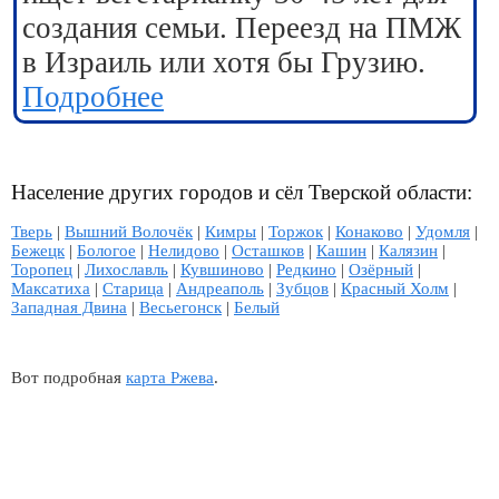
создания семьи. Переезд на ПМЖ
в Израиль или хотя бы Грузию.
Подробнее
Население других городов и сёл Тверской области:
Тверь
|
Вышний Волочёк
|
Кимры
|
Торжок
|
Конаково
|
Удомля
|
Бежецк
|
Бологое
|
Нелидово
|
Осташков
|
Кашин
|
Калязин
|
Торопец
|
Лихославль
|
Кувшиново
|
Редкино
|
Озёрный
|
Максатиха
|
Старица
|
Андреаполь
|
Зубцов
|
Красный Холм
|
Западная Двина
|
Весьегонск
|
Белый
Вот подробная
карта Ржева
.