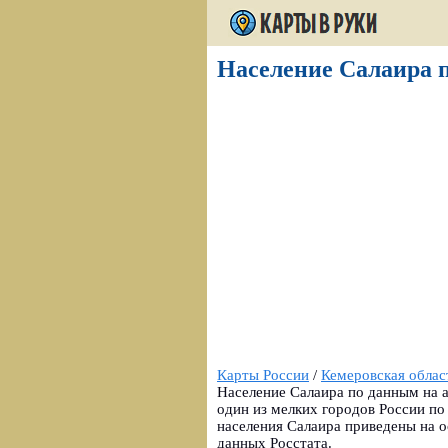
Население Салаира п
Карты России
/
Кемеровская облас
Население Салаира по данным на а
один из мелких городов России по
населения Салаира приведены на о
данных Росстата.