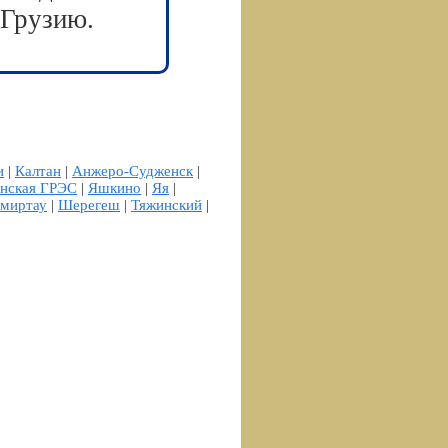
 Грузию.
и
|
Калтан
|
Анжеро-Судженск
|
нская ГРЭС
|
Яшкино
|
Яя
|
емиртау
|
Шерегеш
|
Тяжинский
|