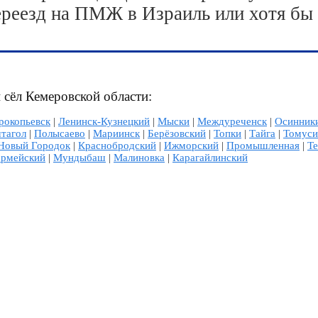
ереезд на ПМЖ в Израиль или хотя бы
 сёл Кемеровской области:
рокопьевск
|
Ленинск-Кузнецкий
|
Мыски
|
Междуреченск
|
Осинник
тагол
|
Полысаево
|
Мариинск
|
Берёзовский
|
Топки
|
Тайга
|
Томуси
Новый Городок
|
Краснобродский
|
Ижморский
|
Промышленная
|
Т
армейский
|
Мундыбаш
|
Малиновка
|
Карагайлинский