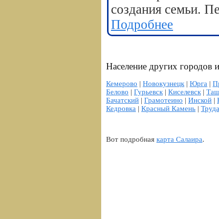
создания семьи. П
Подробнее
Население других городов и
Кемерово
|
Новокузнецк
|
Юрга
|
П
Белово
|
Гурьевск
|
Киселевск
|
Таш
Бачатский
|
Грамотеино
|
Инской
|
Кедровка
|
Красный Камень
|
Труд
Вот подробная
карта Салаира
.