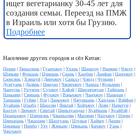
ищет вегетарианку 30-45 лет для
создания семьи. Переезд на ПМЖ
в Израиль или хотя бы Грузию.
Подробнее
Население других городов и сёл Китая:
Пекин
|
Тяньцзинь
|
Гуанчжоу
|
Ухань
|
Шаньтоу
|
Нанкин
|
Чэнду
|
Шэньян
|
Фошань
|
Цзинань
|
Сиань
|
Харбин
|
Ланфан
|
Цанчжоу
|
Сюнсянь
|
Хэншуй
|
Динчжоу
|
Саньхэ
|
Чэндэ
|
Чунцин
|
Дунгуань
|
Далянь
|
Циндао
|
Чжэнчжоу
|
Чанша
|
Куньмин
|
Чанчунь
|
Урумчи
|
Сучжоу
|
Хэфэй
|
Шицзячжуан
|
Тайюань
|
Наньнин
|
Сямынь
|
Фучжоу
|
Вэньчжоу
|
Чанчжоу
|
Наньчан
|
Таншань
|
Гуйян
|
Уси
|
Ланьчжоу
|
Чжуншань
|
Хандань
|
Вэйфан
|
Хуайань
|
Цзыбо
|
Шаосин
|
Яньтай
|
Хойчжоу
|
Лоян
|
Наньтун
|
Баотоу
|
Лючжоу
|
Синтай
|
Циньхуандао
|
Хуайнань
|
Хуайбэй
|
Цюаньчжоу
|
Цзянмэнь
|
Чжаньцзян
|
Маомин
|
Чаочжоу
|
Цзеян
|
Цинъюань
|
Чжаоцин
|
Шаогуань
|
Цзуньи
|
Хайкоу
|
Дацин
|
Цицикар
|
Нинбо
|
Уху
|
Жэньцю
|
Цяньань
|
Бачжоу
|
Уань
|
Чжочжоу