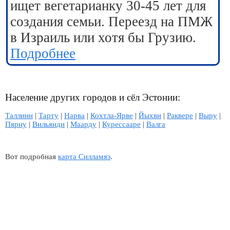
ищет вегетарианку 30-45 лет для
создания семьи. Переезд на ПМЖ
в Израиль или хотя бы Грузию.
Подробнее
Население других городов и сёл Эстонии:
Таллинн
|
Тарту
|
Нарва
|
Кохтла-Ярве
|
Йыхви
|
Раквере
|
Выру
|
Пярну
|
Вильянди
|
Маарду
|
Курессааре
|
Валга
Вот подробная
карта Силламяэ
.