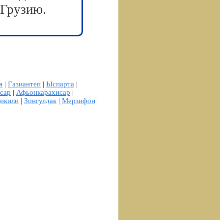
 Грузию.
я
|
Газиантеп
|
Ыспарта
|
сар
|
Афьонкарахисар
|
икили
|
Зонгулдак
|
Мерзифон
|