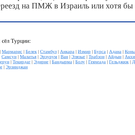
ереезд на ПМЖ в Израиль или хотя бы
и сёл Турции:
|
Мармарис
|
Белек
|
Стамбул
|
Анкара
|
Измир
|
Бурса
|
Адана
|
Конь
|
Самсун
|
Малатья
|
Эрзурум
|
Ван
|
Элязыг
|
Трабзон
|
Айдын
|
Акхи
ерун
|
Текирдаг
|
Эдирне
|
Бандырма
|
Болу
|
Гекчеада
|
Гельджюк
|
Д
ле
|
Эрзинджан