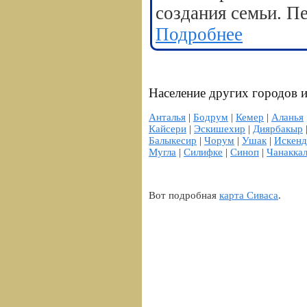
создания семьи. П
Подробнее
Население других городов 
Анталья
|
Бодрум
|
Кемер
|
Аланья
Кайсери
|
Эскишехир
|
Диярбакыр
Балыкесир
|
Чорум
|
Ушак
|
Искенд
Мугла
|
Силифке
|
Синоп
|
Чанакка
Вот подробная
карта Сиваса
.