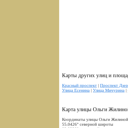
Карты других улиц и площа
Красный проспект
|
Проспект Дзе
Улица Есенина
|
Улица Мичурина
|
Карта улицы Ольги Жилиной
Координаты улицы Ольги Жилиной
55.0426° северной широты