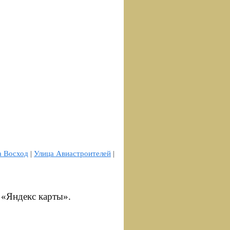
а Восход
|
Улица Авиастроителей
|
 «Яндекс карты».