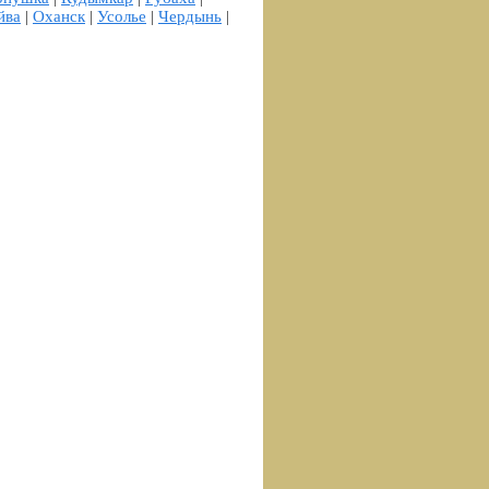
йва
|
Оханск
|
Усолье
|
Чердынь
|