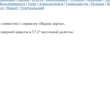
Красновишерск
|
Очёр
|
Александровск
|
Горнозаводск
|
Полазна
|
Я
оз
|
Ныроб
|
Углеуральский
 совместно с сервисом «Яндекс карты».
северной широты и 57.2° восточной долготы.