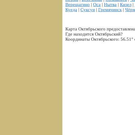
Верещагино
|
Оса
|
Нытва
|
Кизел
|
Куеда
|
Суксун
|
Гремячинск
|
Чёрм
Карта Октябрьского предоставлена
Где находится Октябрьский?
Координаты Октябрьского: 56.51° 