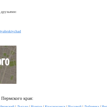
 друзьями:
ktyabrskiychad
л Пермского края:
йковский
|
Лысьва
|
Кунгур
|
Краснокамск
|
Чусовой
|
Добрянка
|
Че