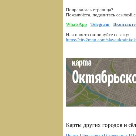
Понравилась страница?
Пожалуйста, поделитесь ссылкой с
WhatsApp
Telegram
Вконтакте
Или просто скопируйте ссылку:
https://city2map.com/slavaukraini/o
Карты других городов и сё
Пермь
|
Березники
|
Соликамск
|
Ча