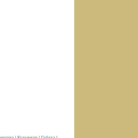
рнушка
|
Кудымкар
|
Губаха
|