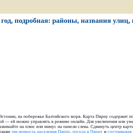
 год, подробная: районы, названия улиц,
Эстонии, на побережье Балтийского моря. Карта Пярну содержит п
ной — ей можно управлять в режиме онлайн. Для увеличения или у
ажимайте на плюс или минус на панели слева. Сдвинуть центр кар
 также
численность населения Пярну
,
погода в Пярну
и
спутниковая