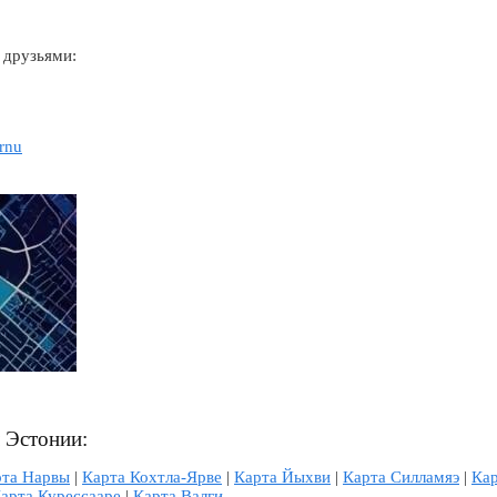
 друзьями:
arnu
л Эстонии:
рта Нарвы
|
Карта Кохтла-Ярве
|
Карта Йыхви
|
Карта Силламяэ
|
Кар
арта Курессааре
|
Карта Валги