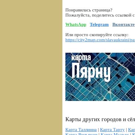
Понравилась страница?
Пожалуйста, поделитесь ссылкой с
WhatsApp
Telegram
Вконтакте
Или просто скопируйте ссылку:
https://city2map.com/slavaukraini/p
Карты других городов и сё
Карта Таллинна
|
Карта Тарту
|
Ка
Карта Вильянди
|
Карта Маарду
|
К