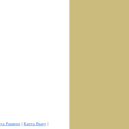
та Раквере
|
Карта Выру
|