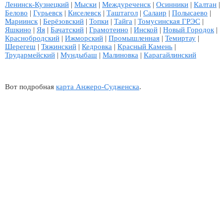
Ленинск-Кузнецкий
|
Мыски
|
Междуреченск
|
Осинники
|
Калтан
|
Белово
|
Гурьевск
|
Киселевск
|
Таштагол
|
Салаир
|
Полысаево
|
Мариинск
|
Берёзовский
|
Топки
|
Тайга
|
Томусинская ГРЭС
|
Яшкино
|
Яя
|
Бачатский
|
Грамотеино
|
Инской
|
Новый Городок
|
Краснобродский
|
Ижморский
|
Промышленная
|
Темиртау
|
Шерегеш
|
Тяжинский
|
Кедровка
|
Красный Камень
|
Трудармейский
|
Мундыбаш
|
Малиновка
|
Карагайлинский
Вот подробная
карта Анжеро-Судженска
.