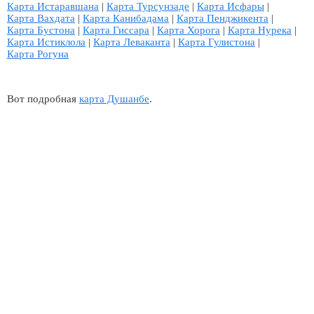
Карта Истаравшана
|
Карта Турсунзаде
|
Карта Исфары
|
Карта Вахдата
|
Карта Канибадама
|
Карта Пенджикента
|
Карта Бустона
|
Карта Гиссара
|
Карта Хорога
|
Карта Нурека
|
Карта Истиклола
|
Карта Леваканта
|
Карта Гулистона
|
Карта Рогуна
Вот подробная
карта Душанбе
.