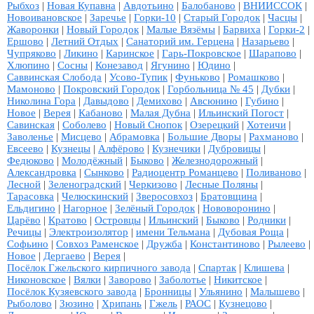
Рыбхоз
|
Новая Купавна
|
Авдотьино
|
Балобаново
|
ВНИИССОК
|
Новоивановское
|
Заречье
|
Горки-10
|
Старый Городок
|
Часцы
|
Жаворонки
|
Новый Городок
|
Малые Вязёмы
|
Барвиха
|
Горки-2
|
Ершово
|
Летний Отдых
|
Санаторий им. Герцена
|
Назарьево
|
Чупряково
|
Ликино
|
Каринское
|
Гарь-Покровское
|
Шарапово
|
Хлюпино
|
Сосны
|
Конезавод
|
Ягунино
|
Юдино
|
Саввинская Слобода
|
Усово-Тупик
|
Фуньково
|
Ромашково
|
Мамоново
|
Покровский Городок
|
Горбольница № 45
|
Дубки
|
Николина Гора
|
Давыдово
|
Демихово
|
Авсюнино
|
Губино
|
Новое
|
Верея
|
Кабаново
|
Малая Дубна
|
Ильинский Погост
|
Савинская
|
Соболево
|
Новый Снопок
|
Озерецкий
|
Хотеичи
|
Заволенье
|
Мисцево
|
Абрамовка
|
Большие Дворы
|
Рахманово
|
Евсеево
|
Кузнецы
|
Алфёрово
|
Кузнечики
|
Дубровицы
|
Федюково
|
Молодёжный
|
Быково
|
Железнодорожный
|
Александровка
|
Сынково
|
Радиоцентр Романцево
|
Поливаново
|
Лесной
|
Зеленоградский
|
Черкизово
|
Лесные Поляны
|
Тарасовка
|
Челюскинский
|
Зверосовхоз
|
Братовщина
|
Ельдигино
|
Нагорное
|
Зелёный Городок
|
Нововоронино
|
Царёво
|
Кратово
|
Островцы
|
Ильинский
|
Быково
|
Родники
|
Речицы
|
Электроизолятор
|
имени Тельмана
|
Дубовая Роща
|
Софьино
|
Совхоз Раменское
|
Дружба
|
Константиново
|
Рылеево
|
Новое
|
Дергаево
|
Верея
|
Посёлок Гжельского кирпичного завода
|
Спартак
|
Клишева
|
Никоновское
|
Вялки
|
Заворово
|
Заболотье
|
Никитское
|
Посёлок Кузяевского завода
|
Бронницы
|
Ульянино
|
Малышево
|
Рыболово
|
Зюзино
|
Хрипань
|
Гжель
|
РАОС
|
Кузнецово
|