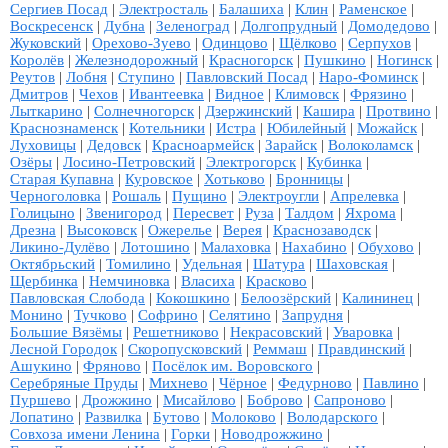
Сергиев Посад
|
Электросталь
|
Балашиха
|
Клин
|
Раменское
|
Воскресенск
|
Дубна
|
Зеленоград
|
Долгопрудный
|
Домодедово
|
Жуковский
|
Орехово-Зуево
|
Одинцово
|
Щёлково
|
Серпухов
|
Королёв
|
Железнодорожный
|
Красногорск
|
Пушкино
|
Ногинск
|
Реутов
|
Лобня
|
Ступино
|
Павловский Посад
|
Наро-Фоминск
|
Дмитров
|
Чехов
|
Ивантеевка
|
Видное
|
Климовск
|
Фрязино
|
Лыткарино
|
Солнечногорск
|
Дзержинский
|
Кашира
|
Протвино
|
Краснознаменск
|
Котельники
|
Истра
|
Юбилейный
|
Можайск
|
Луховицы
|
Дедовск
|
Красноармейск
|
Зарайск
|
Волоколамск
|
Озёры
|
Лосино-Петровский
|
Электрогорск
|
Кубинка
|
Старая Купавна
|
Куровское
|
Хотьково
|
Бронницы
|
Черноголовка
|
Рошаль
|
Пущино
|
Электроугли
|
Апрелевка
|
Голицыно
|
Звенигород
|
Пересвет
|
Руза
|
Талдом
|
Яхрома
|
Дрезна
|
Высоковск
|
Ожерелье
|
Верея
|
Краснозаводск
|
Ликино-Дулёво
|
Лотошино
|
Малаховка
|
Нахабино
|
Обухово
|
Октябрьский
|
Томилино
|
Удельная
|
Шатура
|
Шаховская
|
Щербинка
|
Немчиновка
|
Власиха
|
Красково
|
Павловская Слобода
|
Кокошкино
|
Белоозёрский
|
Калининец
|
Монино
|
Тучково
|
Софрино
|
Селятино
|
Запрудня
|
Большие Вязёмы
|
Решетниково
|
Некрасовский
|
Уваровка
|
Лесной Городок
|
Скоропусковский
|
Реммаш
|
Правдинский
|
Ашукино
|
Фряново
|
Посёлок им. Воровского
|
Серебряные Пруды
|
Михнево
|
Чёрное
|
Федурново
|
Павлино
|
Пуршево
|
Дрожжино
|
Мисайлово
|
Боброво
|
Сапроново
|
Лопатино
|
Развилка
|
Бутово
|
Молоково
|
Володарского
|
Совхоза имени Ленина
|
Горки
|
Новодрожжино
|