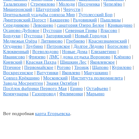
Талалихино
|
Стремилово
|
Молоди
|
Песоченка
|
Чепелёво
|
Мишеронский
|
Шатурторф
|
Черусти
|
Центральной усадьбы совхоза Мир
|
Туголесский Бор
|
Дмитровский Погост
|
Бакшеево
|
Радовицкий
|
Пышлицы
|
Середниково
|
Левошево
|
санатория Озеро Белое
|
Кривандино
|
Осаново-Дубовое
|
Пустоши
|
Северная Грива
|
Власово
|
Бордуки
|
Пустоша
|
Загорянский
|
Новый Городок
|
Медвежьи Озёра
|
Литвиново
|
Гребнево
|
Краснознаменский
|
Огуднево
|
Трубино
|
Петровское
|
Долгое Лёдово
|
Богослово
|
Клюквенный
|
Всеволодово
|
Новые Дома
|
Елизаветино
|
Иванисово
|
Фрязево
|
ЛМС
|
дома отдыха Вороново
|
Клёново
|
Киевский
|
Красная Пахра
|
Шишкин Лес
|
Яковлевское
|
Птичное
|
Первомайское
|
Рогово
|
Троицк
|
Щапово
|
Курилово
|
Воскресенское
|
Ватутинки
|
Яковлево
|
Марушкино
|
Совхоз Крёкшино
|
Московский
|
Института полиомиелита
|
Завода Мосрентген
|
Знамя Октября
|
Посёлок фабрики Первого Мая
|
Ерино
|
Остафьево
|
Коммунарка
|
Газопровод
|
Филимонки
|
Марьино
Вот подробная
карта Егорьевска
.