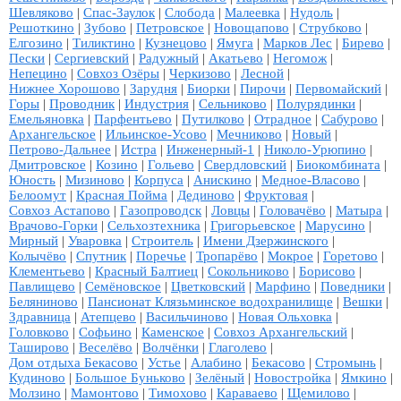
Шевляково
|
Спас-Заулок
|
Слобода
|
Малеевка
|
Нудоль
|
Решоткино
|
Зубово
|
Петровское
|
Новощапово
|
Струбково
|
Елгозино
|
Тиликтино
|
Кузнецово
|
Ямуга
|
Марков Лес
|
Бирево
|
Пески
|
Сергиевский
|
Радужный
|
Акатьево
|
Негомож
|
Непецино
|
Совхоз Озёры
|
Черкизово
|
Лесной
|
Нижнее Хорошово
|
Зарудня
|
Биорки
|
Пирочи
|
Первомайский
|
Горы
|
Проводник
|
Индустрия
|
Сельниково
|
Полурядинки
|
Емельяновка
|
Парфентьево
|
Путилково
|
Отрадное
|
Сабурово
|
Архангельское
|
Ильинское-Усово
|
Мечниково
|
Новый
|
Петрово-Дальнее
|
Истра
|
Инженерный-1
|
Николо-Урюпино
|
Дмитровское
|
Козино
|
Гольево
|
Свердловский
|
Биокомбината
|
Юность
|
Мизиново
|
Корпуса
|
Анискино
|
Медное-Власово
|
Белоомут
|
Красная Пойма
|
Дединово
|
Фруктовая
|
Совхоз Астапово
|
Газопроводск
|
Ловцы
|
Головачёво
|
Матыра
|
Врачово-Горки
|
Сельхозтехника
|
Григорьевское
|
Марусино
|
Мирный
|
Уваровка
|
Строитель
|
Имени Дзержинского
|
Колычёво
|
Спутник
|
Поречье
|
Тропарёво
|
Мокрое
|
Горетово
|
Клементьево
|
Красный Балтиец
|
Сокольниково
|
Борисово
|
Павлищево
|
Семёновское
|
Цветковский
|
Марфино
|
Поведники
|
Беляниново
|
Пансионат Клязьминское водохранилище
|
Вешки
|
Здравница
|
Атепцево
|
Васильчиново
|
Новая Ольховка
|
Головково
|
Софьино
|
Каменское
|
Совхоз Архангельский
|
Таширово
|
Веселёво
|
Волчёнки
|
Глаголево
|
Дом отдыха Бекасово
|
Устье
|
Алабино
|
Бекасово
|
Стромынь
|
Кудиново
|
Большое Буньково
|
Зелёный
|
Новостройка
|
Ямкино
|
Молзино
|
Мамонтово
|
Тимохово
|
Караваево
|
Щемилово
|