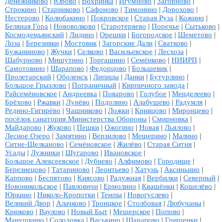
Денежниково
|
Юрово
|
Вохринка
|
Игумново
|
Загорново
|
Строкино
|
Старниково
|
Сафоново
|
Тимонино
|
Дорохово
|
Нестерово
|
Колюбакино
|
Покровское
|
Старая Руза
|
Кожино
|
Беляная Гора
|
Нововолково
|
Старотеряево
|
Поречье
|
Сытьково
|
Космодемьянский
|
Лидино
|
Орешки
|
Богородское
|
Шеметово
|
Лоза
|
Березняки
|
Мостовик
|
Загорские Дали
|
Сватково
|
Бужаниново
|
Жучки
|
Селково
|
Васильевское
|
Лесхоза
|
Шабурново
|
Мишутино
|
Торгашино
|
Семёнково
|
НИИРП
|
Самотовино
|
Шарапово
|
Федорцово
|
Большевик
|
Пролетарский
|
Оболенск
|
Липицы
|
Данки
|
Бутурлино
|
Большое Грызлово
|
Пограничный
|
Кирпичного завода
|
Райсемёновское
|
Андреевка
|
Поварово
|
Голубое
|
Менделеево
|
Брёхово
|
Ржавки
|
Лунёво
|
Подолино
|
Алабушево
|
Радумля
|
Редино-Гигирёво
|
Чашниково
|
Ложки
|
Кривцово
|
Миронцево
|
посёлок санатория Министерства Обороны
|
Смирновка
|
Майдарово
|
Жуково
|
Пешки
|
Ожогино
|
Новая
|
Льялово
|
Лесное Озеро
|
Замятино
|
Верзилово
|
Мещерино
|
Малино
|
Ситне-Щелканово
|
Семёновское
|
Жилёво
|
Старая Ситня
|
Усады
|
Лужники
|
Шугарово
|
Ивановское
|
Большое Алексеевское
|
Дубнево
|
Алфимово
|
Городище
|
Березнецово
|
Татариново
|
Леонтьево
|
Хатунь
|
Аксиньино
|
Карпово
|
Беспятово
|
Киясово
|
Радужная
|
Вербилки
|
Северный
|
Новоникольское
|
Павловичи
|
Ермолино
|
Квашёнки
|
Кошелёво
|
Юркино
|
Николо-Кропотки
|
Темпы
|
Новогуслево
|
Великий Двор
|
Алачково
|
Троицкое
|
Столбовая
|
Любучаны
|
Крюково
|
Ваулово
|
Новый Быт
|
Мещерское
|
Попово
|
Манушкино
|
Солодовка
|
Васькино
|
Шарапово
|
Гришенки
|