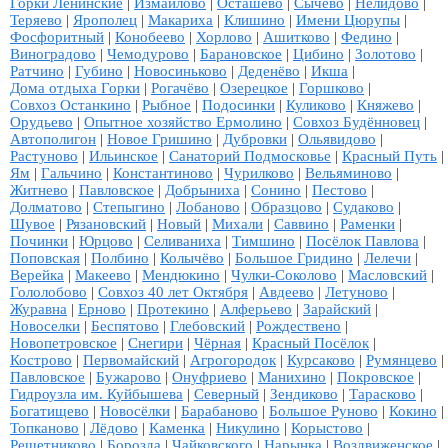
Горки Ленинские
|
Измайлово
|
Осташёво
|
Сычёво
|
Нелидово
|
Теряево
|
Ярополец
|
Макариха
|
Клишино
|
Имени Цюрупы
|
Фосфоритный
|
Конобеево
|
Хорлово
|
Ашитково
|
Федино
|
Виноградово
|
Чемодурово
|
Барановское
|
Цибино
|
Золотово
|
Ратчино
|
Губино
|
Новосиньково
|
Деденёво
|
Икша
|
Дома отдыха Горки
|
Рогачёво
|
Озерецкое
|
Горшково
|
Совхоз Останкино
|
Рыбное
|
Подосинки
|
Куликово
|
Княжево
|
Орудьево
|
Опытное хозяйство Ермолино
|
Совхоз Будённовец
|
Автополигон
|
Новое Гришино
|
Дубровки
|
Ольявидово
|
Растуново
|
Ильинское
|
Санаторий Подмосковье
|
Красный Путь
|
Ям
|
Гальчино
|
Константиново
|
Чурилково
|
Вельяминово
|
Житнево
|
Павловское
|
Добрыниха
|
Сонино
|
Пестово
|
Долматово
|
Степыгино
|
Лобаново
|
Образцово
|
Судаково
|
Шувое
|
Рязановский
|
Новый
|
Михали
|
Саввино
|
Раменки
|
Починки
|
Юрцово
|
Селиваниха
|
Тимшино
|
Посёлок Павлова
|
Поповская
|
Полбино
|
Колычёво
|
Большое Гридино
|
Лелечи
|
Верейка
|
Макеево
|
Мендюкино
|
Чулки-Соколово
|
Масловский
|
Гололобово
|
Совхоз 40 лет Октября
|
Авдеево
|
Летуново
|
Журавна
|
Ерново
|
Протекино
|
Алферьево
|
Зарайский
|
Новоселки
|
Беспятово
|
Глебовский
|
Рождествено
|
Новопетровское
|
Снегири
|
Чёрная
|
Красный Посёлок
|
Кострово
|
Первомайский
|
Агрогородок
|
Курсаково
|
Румянцево
|
Павловское
|
Бужарово
|
Онуфриево
|
Манихино
|
Покровское
|
Гидроузла им. Куйбышева
|
Северный
|
Зендиково
|
Тарасково
|
Богатищево
|
Новосёлки
|
Барабаново
|
Большое Руново
|
Кокино
|
Топканово
|
Лёдово
|
Каменка
|
Никулино
|
Корыстово
|
Решетниково
|
Борозда
|
Чайковского
|
Нарынка
|
Воздвиженское
|