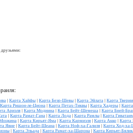
 друзьями:
зраиля:
ива
|
Карта Хайфы
|
Карта Беэр-Шевы
|
Карта Эйлата
|
Карта Тверии
Карта Ришон-ле-Циона
|
Карта Петах-Тиквы
|
Карта Хадеры
|
Карта
рта Ариэля
|
Карта Модиина
|
Карта Бейт-Шемеша
|
Карта Бней-Бра
Гата
|
Карта Рамат-Гана
|
Карта Лода
|
Карта Рамлы
|
Карта Гиватаи
-Моцкина
|
Карта Кирьят-Яма
|
Карта Кармиэля
|
Карта Акко
|
Карта
та Явне
|
Карта Бейт-Шеана
|
Карта Ноф-ха-Галиля
|
Карта Ход-ха
Ционы
|
Карта Эльада
|
Карта Рамат-ха-Шарона
|
Карта Кирьят-Бялик