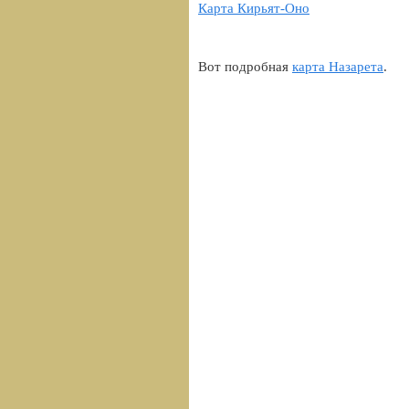
Карта Кирьят-Оно
Вот подробная
карта Назарета
.