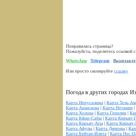
Понравилась страница?
Пожалуйста, поделитесь ссылкой с
WhatsApp
Telegram
Вконтакте
Или просто скопируйте
ссылку
Погода в других городах И
Карта Иерусалима
|
Карта Тель-Ав
Карта Ашкелона
|
Карта Нетании
|
Карта Холона
|
Карта Герцлии
|
Ка
Карта Кфар-Сабы
|
Карта Кирьят-
Карта Кирьят-Аты
|
Карта Кирьят
Карта Афулы
|
Карта Димоны
|
Кар
Карта Бейтар-Илита
|
Карта Нес-