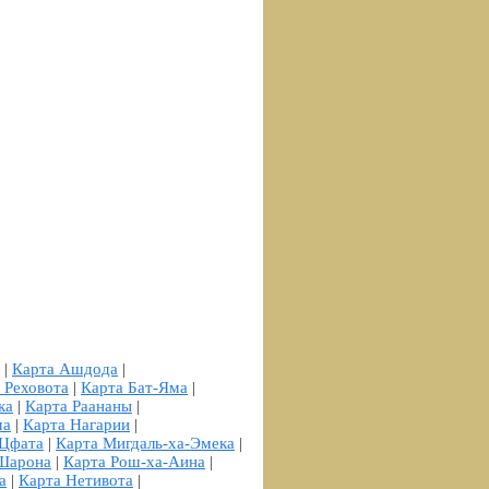
|
Карта Ашдода
|
 Реховота
|
Карта Бат-Яма
|
ка
|
Карта Раананы
|
ма
|
Карта Нагарии
|
 Цфата
|
Карта Мигдаль-ха-Эмека
|
-Шарона
|
Карта Рош-ха-Аина
|
а
|
Карта Нетивота
|