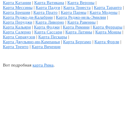
Карта Катании
|
Карта Ватикана
|
Карта Вероны
|
Карта Мессины
|
Карта Падуи
|
Карта Триеста
|
Карта Таранто
|
Карта Брешии
|
Карта Прато
|
Карта Пармы
|
Карта Модены
|
Карта Реджо-ди-Калабрии
|
Карта Реджо-нель-Эмилии
|
Карта Перуджи
|
Карта Ливорно
|
Карта Равенны
|
Карта Кальяри
|
Карта Фоджи
|
Карта Римини
|
Карта Феррары
|
Карта Салерно
|
Карта Сассари
|
Карта Латины
|
Карта Монцы
|
Карта Сиракузов
|
Карта Пескары
|
Карта Джульяно-ин-Кампаньи
|
Карта Бергамо
|
Карта Форли
|
Карта Тренто
|
Карта Виченци
Вот подробная
карта Рима
.