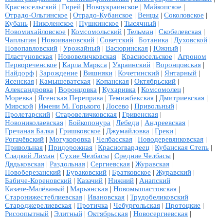
Красносельский
|
Гирей
|
Новоукраинское
|
Майкопское
|
Отрадо-Ольгинское
|
Отрадо-Кубанское
|
Венцы
|
Соколовское
|
Кубань
|
Николенское
|
Пушкинское
|
Тысячный
|
Новомихайловское
|
Комсомольский
|
Тельман
|
Скобелевская
|
Чаплыгин
|
Новоивановский
|
Советский
|
Ботаника
|
Духовской
|
Новопавловский
|
Урожайный
|
Васюринская
|
Южный
|
Пластуновская
|
Нововеличковская
|
Красносельское
|
Агроном
|
Первореченское
|
Карла Маркса
|
Украинский
|
Воронцовская
|
Найдорф
|
Зарождение
|
Вишняки
|
Кочетинский
|
Янтарный
|
Ясенская
|
Камышеватская
|
Копанская
|
Октябрьский
|
Александровка
|
Воронцовка
|
Кухаривка
|
Комсомолец
|
Моревка
|
Ясенская Переправа
|
Темижбекская
|
Дмитриевская
|
Мирской
|
Имени М. Горького
|
Лосево
|
Привольный
|
Пролетарский
|
Старовеличковская
|
Гривенская
|
Новониколаевская
|
Бойкопонура
|
Лебеди
|
Андреевская
|
Гречаная Балка
|
Гришковское
|
Джумайловка
|
Греки
|
Рогачёвский
|
Могукоровка
|
Челбасская
|
Новодеревянковская
|
Привольная
|
Придорожная
|
Красногвардеец
|
Кубанская Степь
|
Сладкий Лиман
|
Сухие Челбасы
|
Средние Челбасы
|
Дядьковская
|
Раздольная
|
Сергиевская
|
Журавская
|
Новоберезанский
|
Бураковский
|
Братковское
|
Журавский
|
Бабиче-Кореновский
|
Казачий
|
Нижний
|
Анапский
|
Казаче-Малёваный
|
Марьянская
|
Новомышастовская
|
Старонижестеблиевская
|
Ивановская
|
Трудобеликовский
|
Староджерелиевская
|
Протичка
|
Чебургольская
|
Протоцкие
|
Рисоопытный
|
Элитный
|
Октябрьская
|
Новосергиевская
|