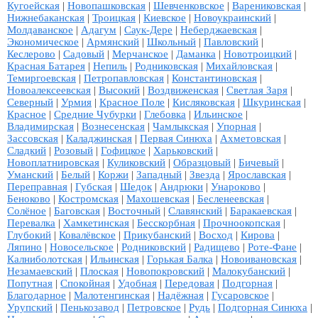
Кугоейская
|
Новопашковская
|
Шевченковское
|
Варениковская
|
Нижнебаканская
|
Троицкая
|
Киевское
|
Новоукраинский
|
Молдаванское
|
Адагум
|
Саук-Дере
|
Неберджаевская
|
Экономическое
|
Армянский
|
Школьный
|
Павловский
|
Кеслерово
|
Садовый
|
Мерчанское
|
Даманка
|
Новотроицкий
|
Красная Батарея
|
Непиль
|
Родниковская
|
Михайловская
|
Темиргоевская
|
Петропавловская
|
Константиновская
|
Новоалексеевская
|
Высокий
|
Воздвиженская
|
Светлая Заря
|
Северный
|
Урмия
|
Красное Поле
|
Кисляковская
|
Шкуринская
|
Красное
|
Средние Чубурки
|
Глебовка
|
Ильинское
|
Владимирская
|
Вознесенская
|
Чамлыкская
|
Упорная
|
Зассовская
|
Каладжинская
|
Первая Синюха
|
Ахметовская
|
Сладкий
|
Розовый
|
Гофицкое
|
Харьковский
|
Новоплатнировская
|
Куликовский
|
Образцовый
|
Бичевый
|
Уманский
|
Белый
|
Коржи
|
Западный
|
Звезда
|
Ярославская
|
Переправная
|
Губская
|
Шедок
|
Андрюки
|
Унароково
|
Беноково
|
Костромская
|
Махошевская
|
Бесленеевская
|
Солёное
|
Баговская
|
Восточный
|
Славянский
|
Баракаевская
|
Перевалка
|
Хамкетинская
|
Бесскорбная
|
Прочноокопская
|
Глубокий
|
Ковалёвское
|
Прикубанский
|
Восход
|
Кирова
|
Ляпино
|
Новосельское
|
Родниковский
|
Радищево
|
Роте-Фане
|
Калниболотская
|
Ильинская
|
Горькая Балка
|
Новоивановская
|
Незамаевский
|
Плоская
|
Новопокровский
|
Малокубанский
|
Попутная
|
Спокойная
|
Удобная
|
Передовая
|
Подгорная
|
Благодарное
|
Малотенгинская
|
Надёжная
|
Гусаровское
|
Урупский
|
Пенькозавод
|
Петровское
|
Рудь
|
Подгорная Синюха
|