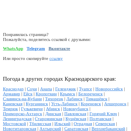
Понравилась страница?
Пожалуйста, поделитесь ссылкой с друзьями:
WhatsApp
Telegram
Вконтакте
Или просто скопируйте
ссылку
Погода в других городах Краснодарского края:
Краснодар
|
Сочи
|
Анапа
|
Геленджик
|
Туапсе
|
Новороссийск
|
Армавир
|
Ейск
|
Кропоткин
|
Крымск
|
Белореченск
|
Славянск-на-Кубани
|
Тихорецк
|
Лабинск
|
Тимашёвск
|
Каневская
|
Курганинск
|
Усть-Лабинск
|
Кореновск
|
Апшеронск
|
Темрюк
|
Гулькевичи
|
Абинск
|
Новокубанск
|
Приморско-Ахтарск
|
Динская
|
Павловская
|
Горячий Ключ
|
Ленинградская
|
Староминская
|
Кущёвская
|
Полтавская
|
Мостовской
|
Тбилисская
|
Ильский
|
Отрадная
|
Северская
|
Новотитаровская
|
Ахтырский
|
Саратовская
|
Верхнебаканский
|