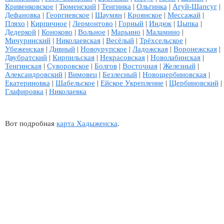
Кривенковское
|
Тюменский
|
Тенгинка
|
Ольгинка
|
Агуй-Шапсуг
|
Дефановка
|
Георгиевское
|
Шаумян
|
Кроянское
|
Мессажай
|
Пляхо
|
Кирпичное
|
Лермонтово
|
Горный
|
Индюк
|
Цыпка
|
Дедеркой
|
Коноково
|
Вольное
|
Марьино
|
Маламино
|
Мичуринский
|
Николаевская
|
Весёлый
|
Трёхсельское
|
Убеженская
|
Дивный
|
Новоурупское
|
Ладожская
|
Воронежская
|
Двубратский
|
Кирпильская
|
Некрасовская
|
Новолабинская
|
Тенгинская
|
Суворовское
|
Болгов
|
Восточная
|
Железный
|
Александровский
|
Вимовец
|
Безлесный
|
Новощербиновская
|
Екатериновка
|
Шабельское
|
Ейское Укрепление
|
Щербиновский
|
Глафировка
|
Николаевка
Вот подробная
карта Хадыженска
.