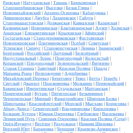
Раевская
|
Натухаевская
|
Тамань
|
Брюховецкая
|
Старощербиновская
|
Выселки
|
Белая Глина
|
Новомихайловский
|
Архипо-Осиповка
|
Кабардинка
|
Дивноморское
|
Джубга
|
Лазаревское
|
Гайдук
|
Старомышастовская
|
Должанская
|
Кавказская
|
Казанская
|
Калининская
|
Новоминская
|
Благовещенская
|
Адлер
|
Холмская
|
Анапская
|
Елизаветинская
|
Крыловская
|
Афипский
|
Гостагаевская
|
Стародеревянковская
|
Фастовецкая
|
Новопокровская
|
Платнировская
|
Псебай
|
Советская
|
Успенское
|
Сириус
|
Старокорсунская
|
Ленина
|
Знаменский
|
Берёзовый
|
Российский
|
Лазурный
|
Белозёрный
|
Индустриальный
|
Лорис
|
Пригородный
|
Колосистый
|
Копанской
|
Плодородный
|
Зеленопольский
|
Витязево
|
Старая Станица
|
Заветный
|
Красная Поляна
|
Пшада
|
Марьина Роща
|
Возрождение
|
Адербиевка
|
Михайловский Перевал
|
Береговое
|
Текос
|
Бетта
|
Тешебс
|
Светлый
|
Джанхот
|
Прасковеевка
|
Молькино
|
Первомайский
|
Бакинская
|
Имеретинская
|
Суздальская
|
Мартанская
|
Приреченский
|
Кутаис
|
Пятигорская
|
Безымянное
|
Черноморская
|
Мирный
|
Фанагорийское
|
Широкая Балка
|
Широчанка
|
Краснофлотский
|
Морской
|
Мысхако
|
Борисовка
|
Абрау-Дюрсо
|
Семигорский
|
Владимировка
|
Кирилловка
|
Большие Хутора
|
Южная Озереевка
|
Глебовское
|
Васильевка
|
Ленинский Путь
|
Северная Озереевка
|
Красная Поляна (Сочи)
|
Орёл-Изумруд
|
Весёлое
|
Раздольное
|
Нижняя Шиловка
|
Верхний Юрт
|
Барановка
|
Черешня
|
Краевско-Армянское
|