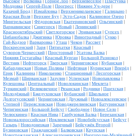
Высокое
|
Волковка
|
Горное Лоо
|
Верхневеселое
|
Пластунка
|
Молдовка
|
Сергей-Поле
|
Прогресс
|
Нижнее Уч-дере
|
Казачий Брод
|
Измайловка
|
Верхнениколаевское
|
Галицыно
|
Красная Воля
|
Верхнее Буу
|
Эсто-Садок
|
Калиновое Озеро
|
Мингрельская
|
Фёдоровская
|
Екатериновский
|
Ольгинский
|
Варнавинское
|
Синегорск
|
Новый
|
Ленинский
|
Краснооктябрьский
|
Светлогорское
|
Эриванская
|
Супсех
|
Цибанобалка
|
Джигинка
|
Юровка
|
Виноградный
|
Сукко
|
Гай-Кодзор
|
Варваровка
|
Уташ
|
Чекон
|
Рассвет
|
Воскресенский
|
Заря
|
Пятихатки
|
Красный
|
Суворов-Черкесский
|
Просторный
|
Усатова Балка
|
Нижняя Гостагайка
|
Красный Курган
|
Большой Разнокол
|
Вестник
|
Нефтегорск
|
Тверская
|
Черниговское
|
Кубанская
|
Кабардинская
|
Новые Поляны
|
Нефтяная
|
Куринская
|
Вперёд
|
Ерик
|
Калинина
|
Николаенко
|
Станционный
|
Лесогорская
|
Мезмай
|
Ширванская
|
Зазулин
|
Успенская
|
Новопавловка
|
Кулешовка
|
Центральный
|
Новолокинская
|
Меклета
|
Туркинский
|
Великовечное
|
Рязанская
|
Родники
|
Пшехская
|
Молодёжный
|
Бжедуховская
|
Кубанский
|
Школьное
|
Долгогусевский
|
Черниговская
|
Дружный
|
Новоалексеевское
|
Степной
|
Переясловская
|
Новоджерелиевская
|
Батуринская
|
Чепигинская
|
Большой Бейсуг
|
Свободное
|
Новое Село
|
Челюскинец
|
Красная Нива
|
Гарбузовая Балка
|
Березанская
|
Новомалороссийская
|
Ирклиевская
|
Новобейсугская
|
Бейсуг
|
Газырь
|
Новодонецкая
|
Заречный
|
Бейсужёк Второй
|
Бузиновская
|
Гражданский
|
Балковская
|
Крупская
|
Новогражданская
|
Александроневская
|
Иногородне-Малёваный
|