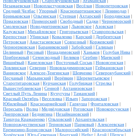
Новолеушковская
|
Старолеушковская
|
Атаманская
|
Незамаевская
|
Новопластуновская
|
Весёлая
|
Новопетровская
|
Средний Челбас
|
Упорный
|
Краснопартизанское
|
Ленинодар
|
Бриньковская
|
Ольгинская
|
Степная
|
Ахтарский
|
Бородинская
|
Приазовская
|
Приморский
|
Свободный
|
Садки
|
Черноморский
|
Смоленская
|
Новодмитриевская
|
Львовское
|
Азовская
|
Калужская
|
Михайловское
|
Григорьевская
|
Ставропольская
|
Крепостная
|
Убинская
|
Коваленко
|
Карский
|
Дербентская
|
Петровская
|
Анастасиевская
|
Совхозный
|
Коржевский
|
Черноерковская
|
Бараниковский
|
Забойский
|
Галицын
|
Целинный
|
Рисовый
|
Нещадимовский
|
Ханьков
|
Голубая Нива
|
Прибрежный
|
Семисводный
|
Беликов
|
Сербин
|
Маевский
|
Вишнёвый
|
Канеловская
|
Восточный Сосык
|
Новоясенская
|
Ловлинская
|
Северин
|
Нововладимировская
|
Геймановская
|
Ванновское
|
Алексее-Тенгинская
|
Шевченко
|
Северокубанский
|
Песчаный
|
Марьинский
|
Верёвкин
|
Шереметьевское
|
Старотитаровская
|
Курчанская
|
Голубицкая
|
Стрелка
|
Вышестеблиевская
|
Сенной
|
Ахтанизовская
|
Светлый Путь Ленина
|
Кучугуры
|
Таманский
|
Красный Октябрь
|
Веселовка
|
Ильич
|
Запорожская
|
Юбилейный
|
Красноармейский
|
Гаркуша
|
Фонталовская
|
Пересыпь
|
Волна
|
Медвёдовская
|
Роговская
|
Новокорсунская
|
Днепровская
|
Беднягина
|
Незаймановский
|
Танцура Крамаренко
|
Ольховский
|
Архангельская
|
Новорождественская
|
Терновская
|
Парковый
|
Алексеевская
|
Еремизино-Борисовская
|
Малороссийский
|
Краснооктябрьская
|
Хопёрская
|
Юго-Северная
|
Братский
|
Небуг
|
Агой
|
Шепси
|