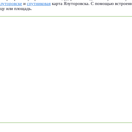
Ялуторовске
и
спутниковая
карта Ялуторовска. С помощью встроенн
ицу или площадь.