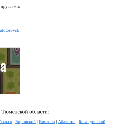
 друзьями:
yalutorovsk
л Тюменской области:
больск
|
Боровский
|
Винзили
|
Абатское
|
Богандинский