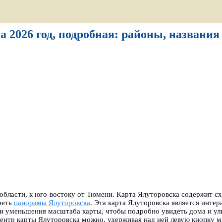
а 2026 год, подробная: районы, названия
бласти, к юго-востоку от Тюмени. Карта Ялуторовска содержит сх
реть
панорамы Ялуторовска
.
Эта карта Ялуторовска является интер
ли уменьшения масштаба карты, чтобы подробно увидеть дома и ул
 центр карты Ялуторовска можно, удерживая над ней левую кнопку