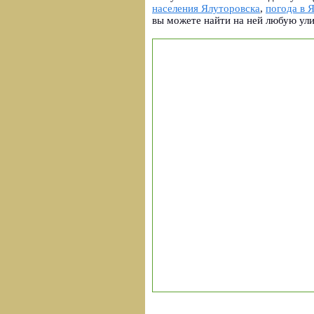
населения Ялуторовска
,
погода в 
вы можете найти на ней любую ул