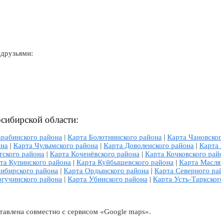
 друзьями:
сибирской области:
арабинского района
|
Карта Болотнинского района
|
Карта Чановско
она
|
Карта Чулымского района
|
Карта Доволенского района
|
Карта
тского района
|
Карта Коченёвского района
|
Карта Кочковского рай
та Купинского района
|
Карта Куйбышевского района
|
Карта Масля
ибирского района
|
Карта Ордынского района
|
Карта Северного ра
огучинского района
|
Карта Убинского района
|
Карта Усть-Таркског
тавлена совместно с сервисом «Google maps».