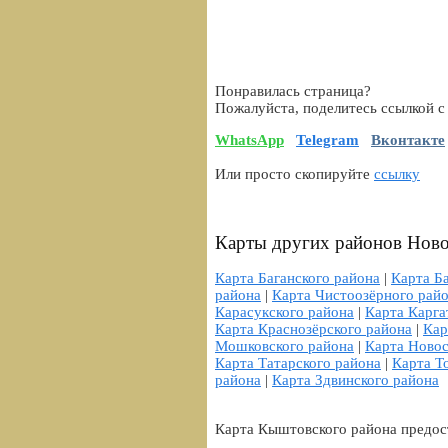
Понравилась страница?
Пожалуйста, поделитесь ссылкой с
WhatsApp
Telegram
Вконтакте
Или просто скопируйте
ссылку
Карты других районов Ново
Карта Баганского района
|
Карта Б
района
|
Карта Чистоозёрного рай
Карасукского района
|
Карта Карга
Карта Краснозёрского района
|
Кар
Мошковского района
|
Карта Новос
Карта Татарского района
|
Карта Т
района
|
Карта Здвинского района
Карта Кыштовского района предос