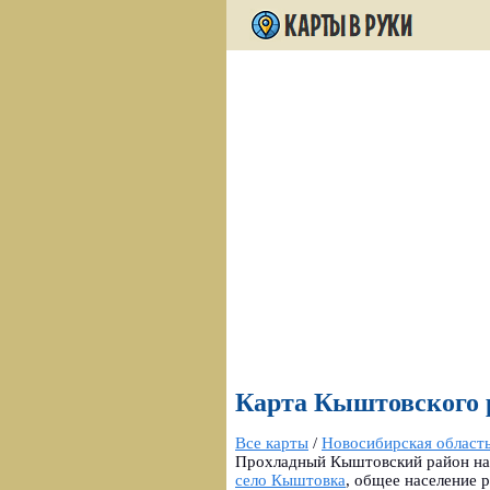
Карта Кыштовского р
Все карты
/
Новосибирская област
Прохладный Кыштовский район нах
село Кыштовка
, общее население 