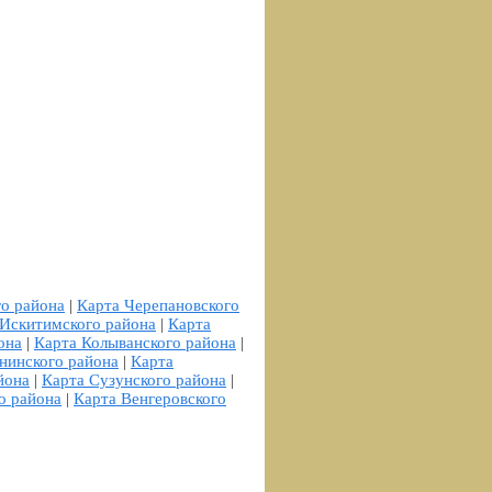
го района
|
Карта Черепановского
 Искитимского района
|
Карта
она
|
Карта Колыванского района
|
нинского района
|
Карта
йона
|
Карта Сузунского района
|
о района
|
Карта Венгеровского