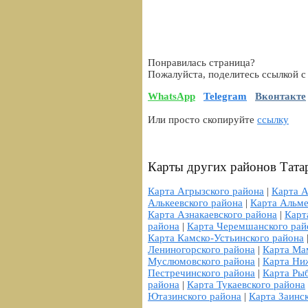
Понравилась страница?
Пожалуйста, поделитесь ссылкой с
WhatsApp
Telegram
Вконтакте
Или просто скопируйте
ссылку
Карты других районов Татар
Карта Агрызского района
|
Карта А
Алькеевского района
|
Карта Альме
Карта Азнакаевского района
|
Карт
района
|
Карта Черемшанского рай
Карта Камско-Устьинского района
Лениногорского района
|
Карта Ма
Муслюмовского района
|
Карта Ни
Пестречинского района
|
Карта Ры
района
|
Карта Тукаевского района
Ютазинского района
|
Карта Заинс