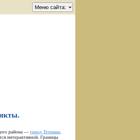
ункты.
кого района —
город Тетюши
,
тся интерактивной. Границы