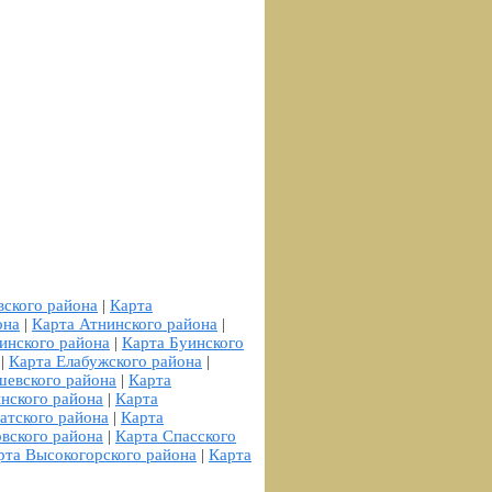
вского района
|
Карта
она
|
Карта Атнинского района
|
инского района
|
Карта Буинского
|
Карта Елабужского района
|
шевского района
|
Карта
нского района
|
Карта
атского района
|
Карта
вского района
|
Карта Спасского
рта Высокогорского района
|
Карта