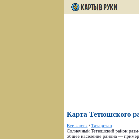
Карта Тетюшского ра
Все карты
/
Татарстан
Солнечный Тетюшский район разме
общее население района — примерн