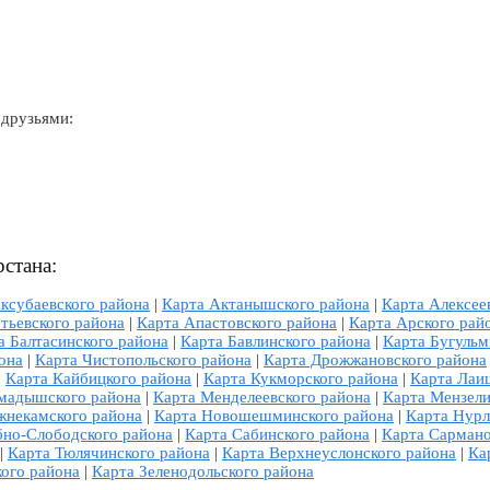
 друзьями:
стана:
ксубаевского района
|
Карта Актанышского района
|
Карта Алексее
тьевского района
|
Карта Апастовского района
|
Карта Арского рай
а Балтасинского района
|
Карта Бавлинского района
|
Карта Бугульм
она
|
Карта Чистопольского района
|
Карта Дрожжановского района
|
Карта Кайбицкого района
|
Карта Кукморского района
|
Карта Лаи
мадышского района
|
Карта Менделеевского района
|
Карта Мензели
жнекамского района
|
Карта Новошешминского района
|
Карта Нурл
бно-Слободского района
|
Карта Сабинского района
|
Карта Сармано
|
Карта Тюлячинского района
|
Карта Верхнеуслонского района
|
Ка
кого района
|
Карта Зеленодольского района