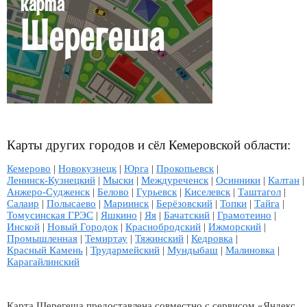
Карты других городов и сёл Кемеровской области:
Кемерово
|
Новокузнецк
|
Юрга
|
Прокопьевск
|
Ленинск-Кузнецкий
|
Мыски
|
Междуреченск
|
Осинники
|
Калтан
|
Анжеро-Судженск
|
Белово
|
Гурьевск
|
Киселевск
|
Таштагол
|
Салаир
|
Полысаево
|
Мариинск
|
Берёзовский
|
Топки
|
Тайга
|
Томусинская ГРЭС
|
Яшкино
|
Яя
|
Бачатский
|
Грамотеино
|
Инской
|
Новый Городок
|
Краснобродский
|
Ижморский
|
Промышленная
|
Темиртау
|
Тяжинский
|
Кедровка
|
Красный Камень
|
Трудармейский
|
Мундыбаш
|
Малиновка
|
Карагайлинский
Карта Шерегеша предоставлена совместно с сервисом «Яндекс