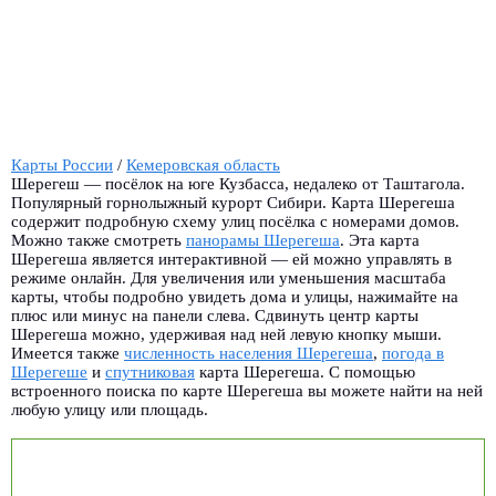
Карты России
/
Кемеровская область
Шерегеш — посёлок на юге Кузбасса, недалеко от Таштагола.
Популярный горнолыжный курорт Сибири. Карта Шерегеша
содержит подробную схему улиц посёлка с номерами домов.
Можно также смотреть
панорамы Шерегеша
.
Эта карта
Шерегеша является интерактивной — ей можно управлять в
режиме онлайн. Для увеличения или уменьшения масштаба
карты, чтобы подробно увидеть дома и улицы, нажимайте на
плюс или минус на панели слева. Сдвинуть центр карты
Шерегеша можно, удерживая над ней левую кнопку мыши.
Имеется также
численность населения Шерегеша
,
погода в
Шерегеше
и
спутниковая
карта Шерегеша. С помощью
встроенного поиска по карте Шерегеша вы можете найти на ней
любую улицу или площадь.