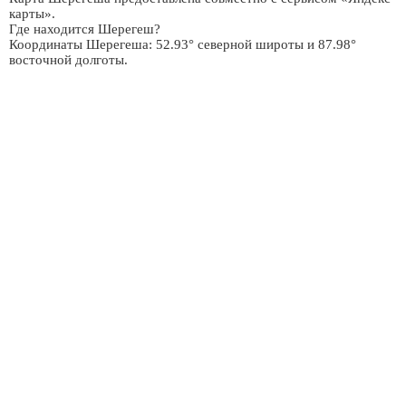
карты».
Где находится Шерегеш?
Координаты Шерегеша: 52.93° северной широты и 87.98°
восточной долготы.