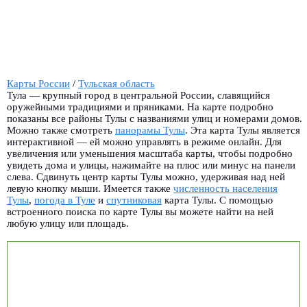
Карты России
/
Тульская область
Тула — крупный город в центральной России, славящийся
оружейными традициями и пряниками. На карте подробно
показаны все районы Тулы с названиями улиц и номерами домов.
Можно также смотреть
панорамы Тулы
.
Эта карта Тулы является
интерактивной — ей можно управлять в режиме онлайн. Для
увеличения или уменьшения масштаба карты, чтобы подробно
увидеть дома и улицы, нажимайте на плюс или минус на панели
слева. Сдвинуть центр карты Тулы можно, удерживая над ней
левую кнопку мыши. Имеется также
численность населения
Тулы
,
погода в Туле
и
спутниковая
карта Тулы. С помощью
встроенного поиска по карте Тулы вы можете найти на ней
любую улицу или площадь.