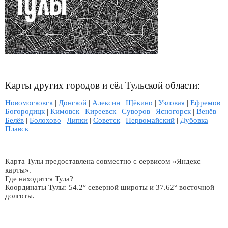
Карты других городов и сёл Тульской области:
Новомосковск
|
Донской
|
Алексин
|
Щёкино
|
Узловая
|
Ефремов
|
Богородицк
|
Кимовск
|
Киреевск
|
Суворов
|
Ясногорск
|
Венёв
|
Белёв
|
Болохово
|
Липки
|
Советск
|
Первомайский
|
Дубовка
|
Плавск
Карта Тулы предоставлена совместно с сервисом «Яндекс
карты».
Где находится Тула?
Координаты Тулы: 54.2° северной широты и 37.62° восточной
долготы.