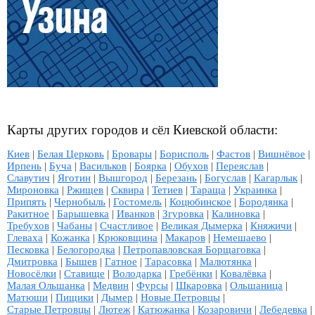
Карты других городов и сёл Киевской области:
Киев
|
Белая Церковь
|
Бровары
|
Борисполь
|
Фастов
|
Вишнёвое
|
Ирпень
|
Буча
|
Васильков
|
Боярка
|
Обухов
|
Переяслав
|
Славутич
|
Яготин
|
Вышгород
|
Березань
|
Богуслав
|
Кагарлык
|
Мироновка
|
Ржищев
|
Сквира
|
Тетиев
|
Тараща
|
Украинка
|
Припять
|
Чернобыль
|
Гостомель
|
Коцюбинское
|
Бородянка
|
Ракитное
|
Барышевка
|
Иванков
|
Згуровка
|
Калиновка
|
Требухов
|
Чабаны
|
Счастливое
|
Великая Дымерка
|
Княжичи
|
Глеваха
|
Кожанка
|
Крюковщина
|
Макаров
|
Немешаево
|
Песковка
|
Белогородка
|
Петропавловская Борщаговка
|
Дмитровка
|
Бышев
|
Гатное
|
Тарасовка
|
Малютянка
|
Новосёлки
|
Ставище
|
Володарка
|
Гребёнки
|
Ковалёвка
|
Малая Ольшанка
|
Медвин
|
Фурсы
|
Шкаровка
|
Ольшаница
|
Матюши
|
Пищики
|
Дымер
|
Новые Петровцы
|
Старые Петровцы
|
Лютеж
|
Катюжанка
|
Козаровичи
|
Лебедевка
|