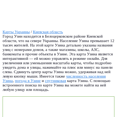
Карты Украины
/
Киевская область
Город Узин находится в Белоцерковском районе Киевской
области, что на севере Украины. Население Узина превышает 12
тысяч жителей. На этой карте Узина детально указаны названия
улиц с номерами домов, а также магазины, школы, АЗС,
банкоматы и прочие объекты в Узине. Эта карта Узина является
интерактивной — ей можно управлять в режиме онлайн. Для
увеличения или уменьшения масштаба карты, чтобы подробно
увидеть дома и улицы, нажимайте на плюс или минус на панели
слева. Сдвинуть центр карты Узина можно, удерживая над ней
левую кнопку мыши. Имеется также
численность населения
Узина
,
погода в Узине
и
спутниковая
карта Узина. С помощью
встроенного поиска по карте Узина вы можете найти на ней
любую улицу или площадь.