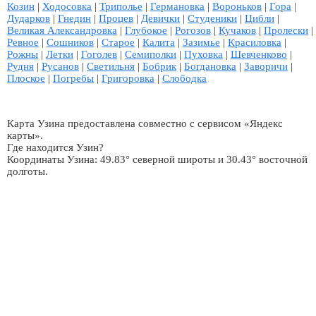
Козин
|
Ходосовка
|
Триполье
|
Германовка
|
Вороньков
|
Гора
|
Дударков
|
Гнедин
|
Процев
|
Девички
|
Студеники
|
Цибли
|
Великая Александровка
|
Глубокое
|
Рогозов
|
Кучаков
|
Пролески
|
Ревное
|
Сошников
|
Старое
|
Калита
|
Зазимье
|
Красиловка
|
Рожны
|
Летки
|
Гоголев
|
Семиполки
|
Пуховка
|
Шевченково
|
Рудня
|
Русанов
|
Светильня
|
Бобрик
|
Богдановка
|
Заворичи
|
Плоское
|
Погребы
|
Григоровка
|
Слободка
Карта Узина предоставлена совместно с сервисом «Яндекс
карты».
Где находится Узин?
Координаты Узина: 49.83° северной широты и 30.43° восточной
долготы.