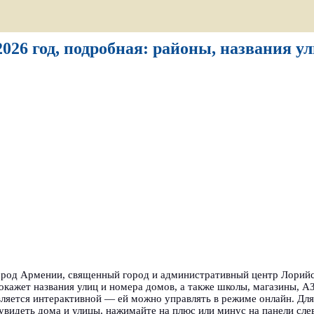
026 год, подробная: районы, названия у
ород Армении, священный город и административный центр Лорийс
окажет названия улиц и номера домов, а также школы, магазины, АЗ
вляется интерактивной — ей можно управлять в режиме онлайн. Дл
видеть дома и улицы, нажимайте на плюс или минус на панели сле