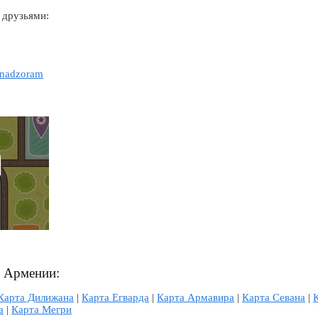
 друзьями:
vanadzoram
л Армении:
Карта Дилижана
|
Карта Егварда
|
Карта Армавира
|
Карта Севана
|
а
|
Карта Мегри