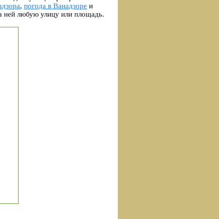
адзора
,
погода в Ванадзоре
и
а ней любую улицу или площадь.