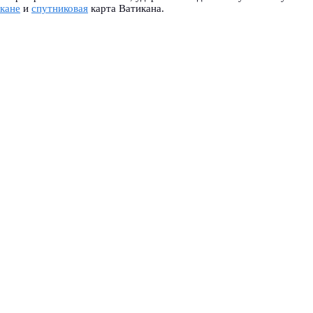
икане
и
спутниковая
карта Ватикана.