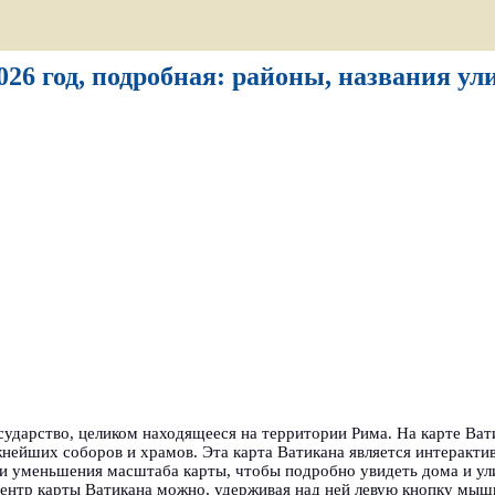
026 год, подробная: районы, названия ул
ударство, целиком находящееся на территории Рима. На карте Ват
нейших соборов и храмов. Эта карта Ватикана является интеракти
ли уменьшения масштаба карты, чтобы подробно увидеть дома и ул
 центр карты Ватикана можно, удерживая над ней левую кнопку мы