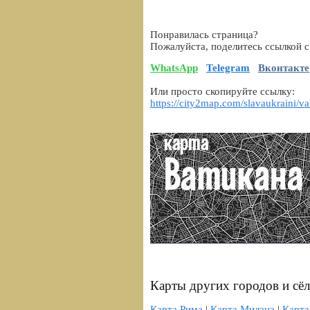
Понравилась страница?
Пожалуйста, поделитесь ссылкой с
WhatsApp
Telegram
Вконтакте
Или просто скопируйте ссылку:
https://city2map.com/slavaukraini/va
Карты других городов и сё
Карта Рима
|
Карта Милана
|
Карта