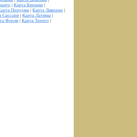
ранто
|
Карта Брешии
|
Карта Перуджи
|
Карта Ливорно
|
а Сассари
|
Карта Латины
|
та Форли
|
Карта Тренто
|