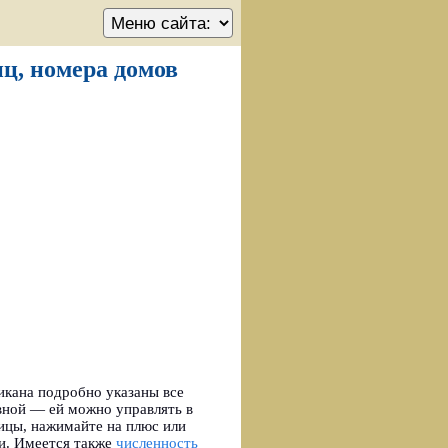
иц, номера домов
икана подробно указаны все
вной — ей можно управлять в
ицы, нажимайте на плюс или
ши. Имеется также
численность