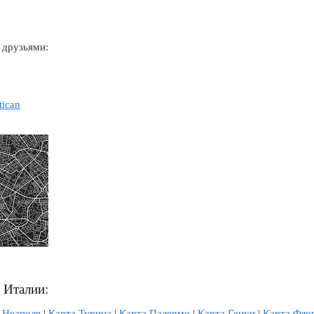
 друзьями:
tican
л Италии:
 Неаполя
|
Карта Турина
|
Карта Палермо
|
Карта Генуи
|
Карта Фло