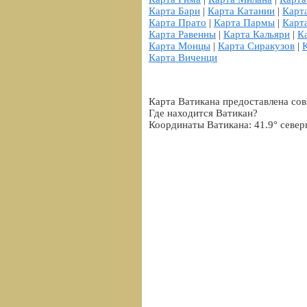
Карта Бари
|
Карта Катании
|
Карт
Карта Прато
|
Карта Пармы
|
Карт
Карта Равенны
|
Карта Кальяри
|
К
Карта Монцы
|
Карта Сиракузов
|
Карта Виченци
Карта Ватикана предоставлена сов
Где находится Ватикан?
Координаты Ватикана: 41.9° север