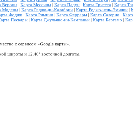
а Вероны
|
Карта Мессины
|
Карта Падуи
|
Карта Триеста
|
Карта Та
а Модены
|
Карта Реджо-ди-Калабрии
|
Карта Реджо-нель-Эмилии
|
арта Фоджи
|
Карта Римини
|
Карта Феррары
|
Карта Салерно
|
Карт
Карта Пескары
|
Карта Джульяно-ин-Кампаньи
|
Карта Бергамо
|
Кар
местно с сервисом «Google карты».
ной широты и 12.46° восточной долготы.