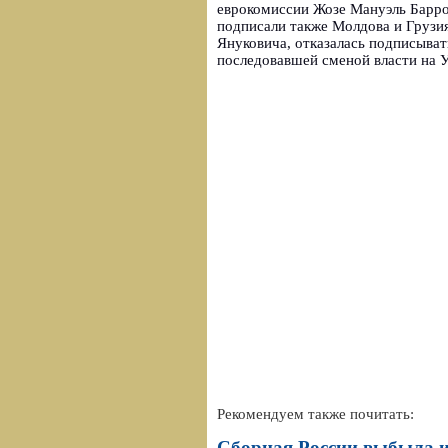
еврокомиссии Жозе Мануэль Барро
подписали также Молдова и Грузия
Януковича, отказалась подписыват
последовавшей сменой власти на 
Рекомендуем также почитать:
Сборная России выбыла и